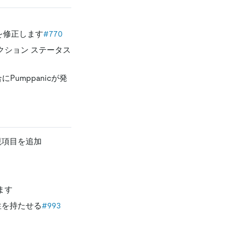
題を修正します
#770
クション ステータス
Pumppanicが発
視項目を追加
ます
互換性を持たせる
#993