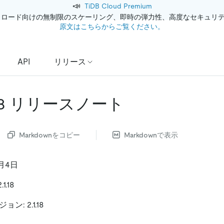
📣
TiDB Cloud Premium
クロード向けの無制限のスケーリング、即時の弾力性、高度なセキュリ
原文はこちらからご覧ください。
API
リリース
.1.18 リリースノート
Markdownをコピー
Markdownで表示
月4日
1.18
ジョン: 2.1.18