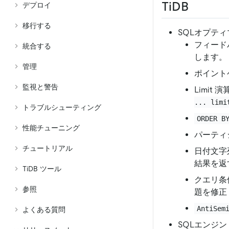
TiDB
デプロイ
移行する
SQLオプテ
フィード
統合する
します。
管理
ポイント
監視と警告
Limit 
... limi
トラブルシューティング
ORDER B
性能チューニング
パーティ
チュートリアル
日付文字
結果を返
TiDB ツール
クエリ条
参照
題を修正
AntiSem
よくある質問
SQLエンジン