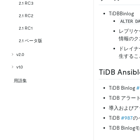
2.1 RC3
TiDBBinlog
2.1 RC2
ALTER D
2.1 RC1
レプリケ
情報のク
2.1 ベータ版
ドレイナ
v2.0
生するこ
v1.0
TiDB Ansibl
用語集
TiDB Binlog
#
TiDB アラ
導入およびア
TiDB
#987
の
TiDB Bin