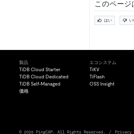
このページ
はい
い
製品
エコシステム
TiDB Cloud Starter
TiKV
TiDB Cloud Dedicated
TiFlash
TiDB Self-Managed
OSS Insight
価格
©
2026
PingCAP. All Rights Reserved.
/
Privacy 