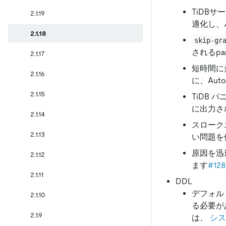
TiDB
2.1.19
適化し、
2.1.18
skip-gr
されるpa
2.1.17
短時間に
2.1.16
に、Au
2.1.15
TiDB 
に出力さ
2.1.14
スローク
2.1.13
い問題を
原因を迅
2.1.12
ます
#128
2.1.11
DDL
デフォル
2.1.10
る必要が
2.1.9
は、
シス