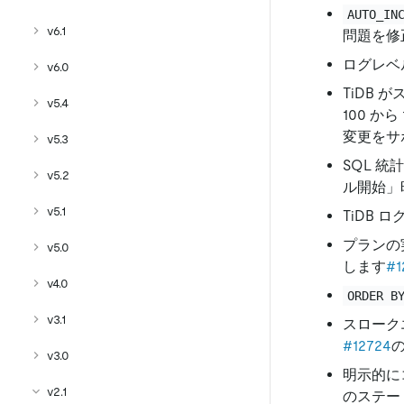
AUTO_IN
v6.1
問題を修
ログレベ
v6.0
TiDB
v5.4
100 か
変更をサ
v5.3
SQL 
v5.2
ル開始」
v5.1
TiDB ロ
プランの
v5.0
します
#1
v4.0
ORDER B
v3.1
スローク
#12724
v3.0
明示的に
v2.1
のステー