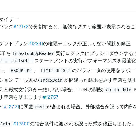
ィマイザー
バック
#12172
で分割すると、無効なクエリ範囲が表示されるこ
ゲットプラン
#12341
の権限チェックが正しくない問題を修正
演算子を
実行ロジックにプッシュダウンする
IndexLookUpReader
ステートメントの実行パフォーマンスを最適
t ... offset …
、
、
のパラメータの使用をサポー
Y
GROUP BY
LIMIT OFFSET
ション テーブルの
が間違った結果を返す問題を修
IndexJoin
列と形式文字列が一致しない場合、TiDB の関数
str_to_date
す問題を修正します
#12757
件
#12791
に関数
が含まれる場合、外部結合が誤って内部
cast
#12800
の結合条件に渡される誤った式を修正しました
iJoin