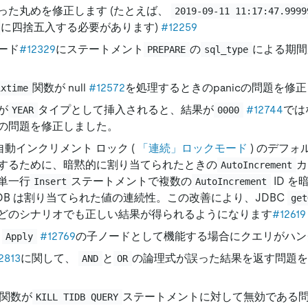
った丸めを修正します (たとえば、
2019-09-11 11:17:47.9999
に四捨五入する必要があります)
#12259
ード
#12329
にステートメント
の
による期間
PREPARE
sql_type
関数が null
#12572
を処理するときのpanicの問題を修正
ixtime
が
タイプとして挿入されると、結果が
#12744
では
YEAR
0000
の問題を修正しました。
 自動インクリメント ロック (
「連続」ロックモード
) のデフォ
するために、暗黙的に割り当てられたときの
カ
AutoIncrement
単一行
ステートメントで複数の
ID 
Insert
AutoIncrement
iDB は割り当てられた値の連続性。この改善により、JDBC
get
どのシナリオでも正しい結果が得られるようになります
#12619
#12769
の子ノードとして機能する場合にクエリがハン
Apply
2813
に関して、
と
の論理式が誤った結果を返す問題を
AND
OR
関数が
ステートメントに対して無効である
KILL TIDB QUERY