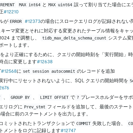
と
誤って割り当てた場合にエ
CREMENT
MAX int64
MAX uint64
正
#12210
ルが
#12373
の場合にスロークエリログが記録されない
ERROR
 がスキーマ変更とそれに対応する変更されたテーブル情報をキャ
ら 1024 まで調整し、
システム変
tidb_max_delta_schema_count
ポートします。
統計をより正確にするために、クエリの開始時刻を「実行開始」
時点に変更します
#12638
グ
#12568
に
のレコードを追加
set session autocommit
実行中にリセットされないように、SQL クエリの開始時間を
S
2676
、
、
で
プレースホルダーをサポ
Y
GROUP BY
LIMIT OFFSET
?
エリログに
フィールドを追加して、最後のステート
Prev_stmt
の場合に前のステートメントを出力します。
コミットされたトランザクションで
失敗した場合、
COMMIT
C
トメントをログに記録します
#12747