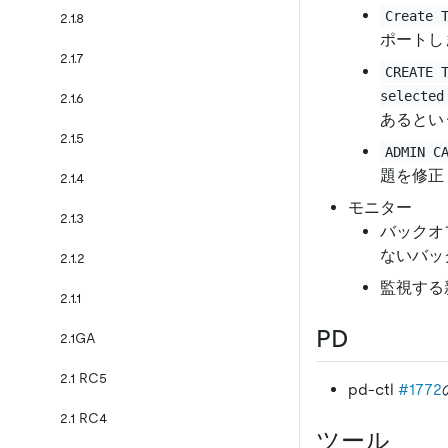
Create 
2.1.8
ポートし
2.1.7
CREATE 
selected
2.1.6
あるとい
2.1.5
ADMIN C
題を修正
2.1.4
モニター
2.1.3
バックオ
ないバッ
2.1.2
監視する
2.1.1
PD
2.1GA
2.1 RC5
pd-ctl
#1772
2.1 RC4
ツール