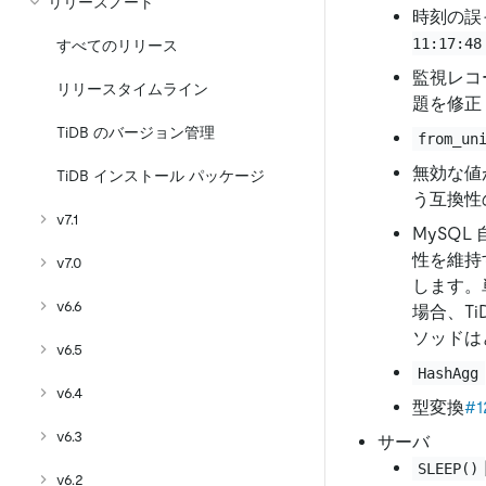
リリースノート
時刻の誤
11:17:48
すべてのリリース
監視レコ
リリースタイムライン
題を修正
TiDB のバージョン管理
from_un
無効な値
TiDB インストール パッケージ
う互換性
v7.1
MySQL
性を維持
v7.0
します。
v6.6
場合、T
ソッドは
v6.5
HashAgg
v6.4
型変換
#1
v6.3
サーバ
SLEEP()
v6.2