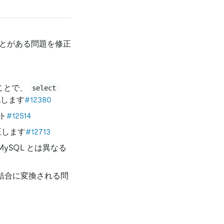
とがある問題を修正
ことで、
select 
化します
#12380
ト
#12514
正します
#12713
MySQL とは異なる
結合に変換される問
。