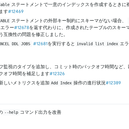
ステートメントで一意のインデックスを作成するときに
Table
ます
#12469
ステートメントの外部キー制約にスキーマがない場合、
TABLE
エラー
#12678
を返す代わりに、作成されたテーブルのスキー
う互換性の問題を修正しました。
#12681
を実行すると
エラ
ANCEL DDL JOBS
invalid list index
フ監視のタイプを追加し、コミット時のバックオフ時間など、
クオフ時間を補足します
#12326
新しいメトリクスを追加
操作の進行状況
#12389
Add Index
の
コマンド出力を改善
--help