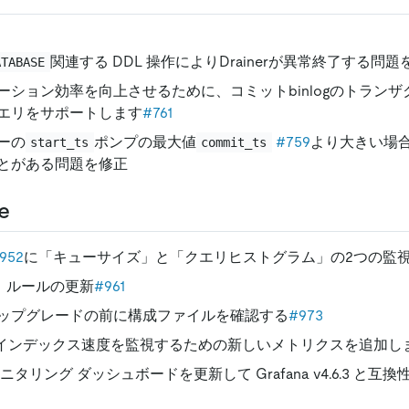
関連する DDL 操作によりDrainerが異常終了する問
ATABASE
ーション効率を向上させるために、コミットbinlogのトランザ
エリをサポートします
#761
ーの
ポンプの最大値
#759
より大きい場合に
start_ts
commit_ts
とがある問題を修正
e
952
に「キューサイズ」と「クエリヒストグラム」の2つの監
ート ルールの更新
#961
ップグレードの前に構成ファイルを確認する
#973
インデックス速度を監視するための新しいメトリクスを追加し
logモニタリング ダッシュボードを更新して Grafana v4.6.3 と