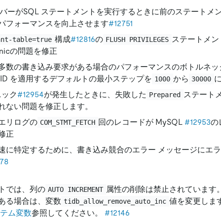
サーバーがSQL ステートメントを実行するときに前のステートメ
パフォーマンスを向上させます
#12751
構成
#12816
の
ステートメン
ant-table=true
FLUSH PRIVILEGES
nicの問題を修正
多数の書き込み要求がある場合のパフォーマンスのボトルネッ
toID を適用するデフォルトの最小ステップを
から
1000
30000
パニック
#12954
が発生したときに、失敗した
ステートメ
Prepared
れない問題を修正します。
エリログの
回のレコードが MySQL
#12953
の
COM_STMT_FETCH
修正
速に特定するために、書き込み競合のエラー メッセージにエラ
78
トでは、列の
属性の削除は禁止されています
AUTO INCREMENT
ある場合は、変数
値を変更しま
tidb_allow_remove_auto_inc
テム変数
参照してください。
#12146