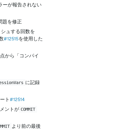
ラーが報告されない
問題を修正
ッシュする回数を
数
#12515
を使用した
時点から「コンパイ
に記録
essionVars
ート
#12514
メントが
COMMIT
より前の最後
OMMIT