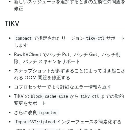
新しいスケジューラを追加するときの互換性の問題を
修正
TiKV
で指定されたリージョン
サポート
compact
tikv-ctl
します
RawKVClient でバッチ Put、バッチ Get、バッチ削
除、バッチ スキャンをサポート
スナップショットが多すぎることによって引き起こさ
れる OOM 問題を修正する
コプロセッサーでより詳細なエラー情報を返す
TiKV の
から
までの動的
block-cache-size
tikv-ctl
変更をサポート
さらに改良
importer
インターフェースを簡素化する
ImportSST::Upload