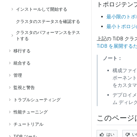
トポロジテン
インストールして開始する
最小限のトポ
クラスタのステータスを確認する
最小トポロジ
クラスタのパフォーマンスをテス
上記の TiDB 
トする
TiDB を展開
移行する
ノート：
統合する
構成ファイ
管理
ポーネント
をカスタマ
監視と警告
デプロイメ
トラブルシューティング
ム ディレ
性能チューニング
このページ
チュートリアル
はい
い
TiDB ツール