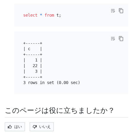
select
*
from
+------+

| c    |

+------+

|    1 |

|   22 |

|    3 |

+------+

このページは役に立ちましたか？
はい
いいえ