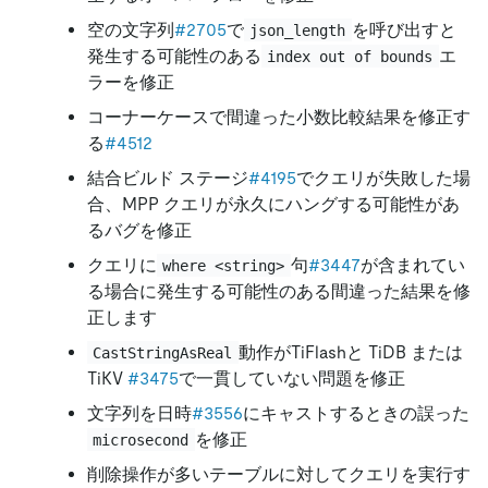
空の文字列
#2705
で
を呼び出すと
json_length
発生する可能性のある
エ
index out of bounds
ラーを修正
コーナーケースで間違った小数比較結果を修正す
る
#4512
結合ビルド ステージ
#4195
でクエリが失敗した場
合、MPP クエリが永久にハングする可能性があ
るバグを修正
クエリに
句
#3447
が含まれてい
where <string>
る場合に発生する可能性のある間違った結果を修
正します
動作がTiFlashと TiDB または
CastStringAsReal
TiKV
#3475
で一貫していない問題を修正
文字列を日時
#3556
にキャストするときの誤った
を修正
microsecond
削除操作が多いテーブルに対してクエリを実行す