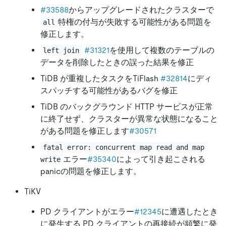
#33588
からアップグレードされたクラスターで
特権の付与が失敗する可能性がある問題を
all
修正します。
#31321
を使用して複数のテーブルの
left join
データを削除したときの誤った結果を修正
TiDB が重複したタスクをTiFlash
#32814
にディ
スパッチする可能性があるバグを修正
TiDB のバックグラウンド HTTP サービスが正常
に終了せず、クラスターが異常な状態になること
がある問題を修正します
#30571
fatal error: concurrent map read and map 
エラー
#35340
によって引き起こされる
write
panicの問題を修正します。
TiKV
PD クライアントがエラー
#12345
に遭遇したとき
に発生する PD クライアントの再接続が頻繁に発