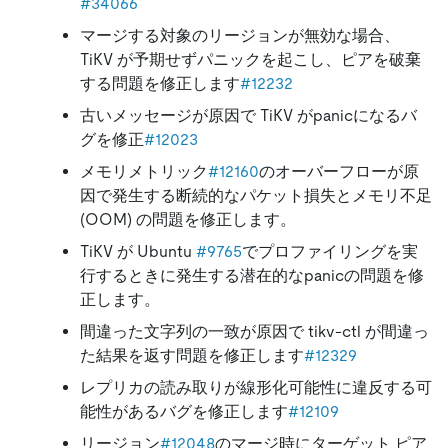
#34066
マージする対象のリージョンが無効な場合、
TiKV が予期せずパニックを起こし、ピアを破棄
する問題を修正します
#12232
古いメッセージが原因で TiKV がpanicになるバ
グを修正
#12023
メモリメトリック
#12160
のオーバーフローが原
因で発生する断続的なパケット損失とメモリ不足
(OOM) の問題を修正します。
TiKV が Ubuntu
#9765
でプロファイリングを実
行するときに発生する潜在的なpanicの問題を修
正します。
間違った文字列の一致が原因で tikv-ctl が間違っ
た結果を返す問題を修正します
#12329
レプリカの読み取りが線形化可能性に違反する可
能性があるバグを修正します
#12109
リージョン
#12048
のマージ時にターゲット ピア