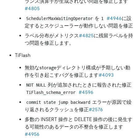
ランス演算子が生成されない問題を修正します
#4805
を
#4946
に設
SchedulerMaxWaitingOperator
1
定するとスケジューラーが動作しない問題を修正
ラベル分布がメトリクス
#4825
に残留ラベルを持
つ問題を修正します。
TiFlash
無効なstorageディレクトリ構成が予期しない動
作を引き起こすバグを修正します
#4093
列が追加されたときに報告された修正
NOT NULL
#4596
TiFlash_schema_error
エラーが原因で繰
commit state jump backward
り返されるクラッシュを修正
#2576
多数の INSERT 操作と DELETE 操作の後に発生す
る可能性のあるデータの不整合を修正します
#4956