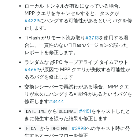
ローカル トンネルが有効になっている場合、
MPP クエリをキャンセルすると、タスクが
#4229
にハングする可能性があるというバグを修
正します。
TiFlash がリモート読み取り
#3713
を使用する場
合に、一貫性のないTiFlashバージョンの誤った
レポートを修正します。
ランダムな gRPC キープアライブ タイムアウト
#4662
が原因で MPP クエリが失敗する可能性が
あるバグを修正します
交換レシーバーで再試行がある場合、MPP クエ
リが永久にハングする可能性があるというバグを
修正します
#3444
から
#4151
をキャストしたと
DATETIME
DECIMAL
きに発生する誤った結果を修正します
から
#3998
へのキャスト時に発
FLOAT
DECIMAL
生するオーバーフローを修正