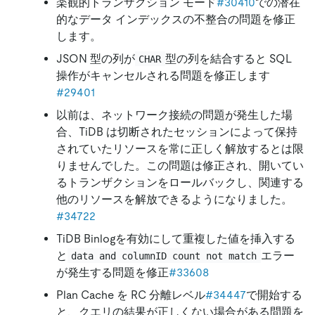
楽観的トランザクション モード
#30410
での潜在
的なデータ インデックスの不整合の問題を修正
します。
JSON 型の列が
型の列を結合すると SQL
CHAR
操作がキャンセルされる問題を修正します
#29401
以前は、ネットワーク接続の問題が発生した場
合、TiDB は切断されたセッションによって保持
されていたリソースを常に正しく解放するとは限
りませんでした。この問題は修正され、開いてい
るトランザクションをロールバックし、関連する
他のリソースを解放できるようになりました。
#34722
TiDB Binlogを有効にして重複した値を挿入する
と
エラー
data and columnID count not match
が発生する問題を修正
#33608
Plan Cache を RC 分離レベル
#34447
で開始する
と、クエリの結果が正しくない場合がある問題を