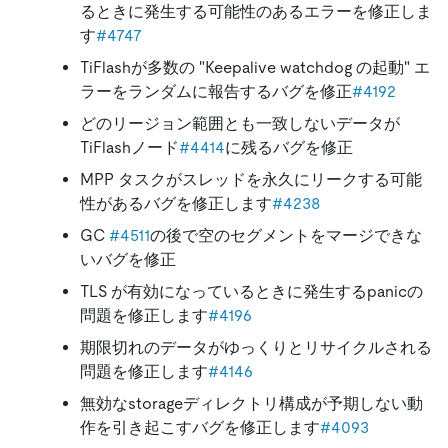
るときに発生する可能性のあるエラーを修正しま
す
#4747
TiFlashが多数の
"
Keepalive watchdog の起動
"
エ
ラーをランダムに報告するバグを修正
#4192
どのリージョン範囲とも一致しないデータが
TiFlashノード
#4414
に残るバグを修正
MPP タスクがスレッドを永久にリークする可能
性があるバグを修正します
#4238
GC
#4511
の後で空のセグメントをマージできな
いバグを修正
TLS が有効になっているときに発生するpanicの
問題を修正します
#4196
期限切れのデータがゆっくりとリサイクルされる
問題を修正します
#4146
無効なstorageディレクトリ構成が予期しない動
作を引き起こすバグを修正します
#4093