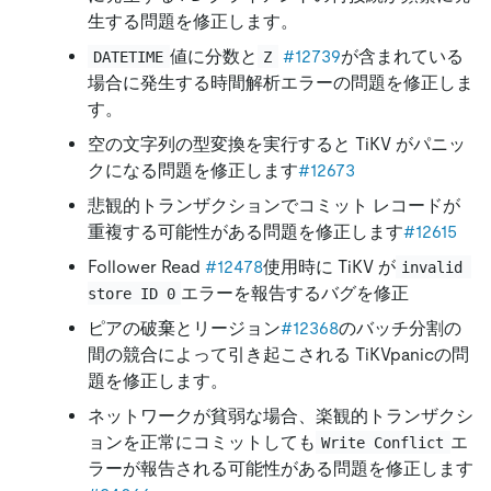
生する問題を修正します。
値に分数と
#12739
が含まれている
DATETIME
Z
場合に発生する時間解析エラーの問題を修正しま
す。
空の文字列の型変換を実行すると TiKV がパニッ
クになる問題を修正します
#12673
悲観的トランザクションでコミット レコードが
重複する可能性がある問題を修正します
#12615
Follower Read
#12478
使用時に TiKV が
invalid 
エラーを報告するバグを修正
store ID 0
ピアの破棄とリージョン
#12368
のバッチ分割の
間の競合によって引き起こされる TiKVpanicの問
題を修正します。
ネットワークが貧弱な場合、楽観的トランザクシ
ョンを正常にコミットしても
エ
Write Conflict
ラーが報告される可能性がある問題を修正します