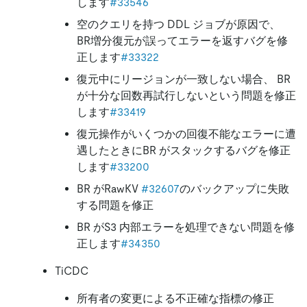
します
#33546
空のクエリを持つ DDL ジョブが原因で、
BR増分復元が誤ってエラーを返すバグを修
正します
#33322
復元中にリージョンが一致しない場合、 BR
が十分な回数再試行しないという問題を修正
します
#33419
復元操作がいくつかの回復不能なエラーに遭
遇したときにBR がスタックするバグを修正
します
#33200
BR がRawKV
#32607
のバックアップに失敗
する問題を修正
BR がS3 内部エラーを処理できない問題を修
正します
#34350
TiCDC
所有者の変更による不正確な指標の修正