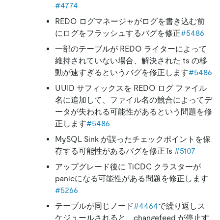
#4774
REDO ログマネージャがログを書き込む前
にログをフラッシュするバグを修正
#5486
一部のテーブルが REDO ライターによって
維持されていない場合、解決された ts の移
動が速すぎるというバグを修正します
#5486
UUID サフィックスを REDO ログ ファイル
名に追加して、ファイル名の競合によってデ
ータが失われる可能性があるという問題を修
正します
#5486
MySQL Sink が誤ったチェックポイントを保
存する可能性があるバグを修正Ts
#5107
アップグレード後に TiCDC クラスターが
panicになる可能性がある問題を修正します
#5266
テーブルが同じノード
#4464
で繰り返しス
ケジュールされると、changefeed が停止す