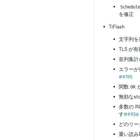
Schedul
を修正
TiFlash
文字列を
TLS 
並列集計
エラーが
#4195
関数
OR
無効なs
多数の I
す
#4956
どのリー
重い読み