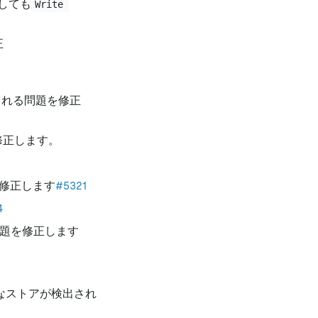
しても
Write 
正
される問題を修正
修正します。
を修正します
#5321
4
問題を修正します
なストアが検出され