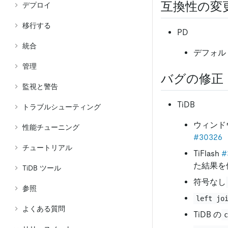
互換性の変
デプロイ
移行する
PD
統合
デフォル
管理
バグの修正
監視と警告
TiDB
トラブルシューティング
ウィンド
性能チューニング
#30326
チュートリアル
TiFlash
#
た結果を
TiDB ツール
符号なし
参照
left jo
よくある質問
TiDB の