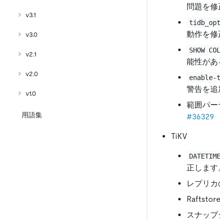
問題を修
v3.1
tidb_op
動作を修
v3.0
SHOW CO
v2.1
能性があ
v2.0
enable-
警告を追
v1.0
範囲パー
用語集
#36329
TiKV
DATETIM
正します
レプリカ
Raft
スナップ