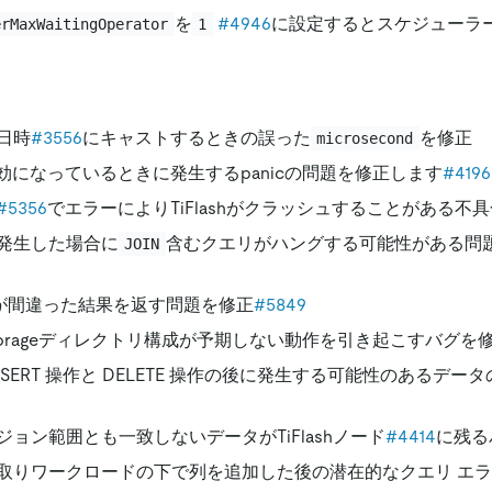
を
#4946
に設定するとスケジューラ
erMaxWaitingOperator
1
日時
#3556
にキャストするときの誤った
を修正
microsecond
が有効になっているときに発生するpanicの問題を修正します
#4196
#5356
でエラーによりTiFlashがクラッシュすることがある不
発生した場合に
含むクエリがハングする可能性がある問
JOIN
が間違った結果を返す問題を修正
#5849
torageディレクトリ構成が予期しない動作を引き起こすバグを
NSERT 操作と DELETE 操作の後に発生する可能性のあるデ
ジョン範囲とも一致しないデータがTiFlashノード
#4414
に残る
取りワークロードの下で列を追加した後の潜在的なクエリ エ