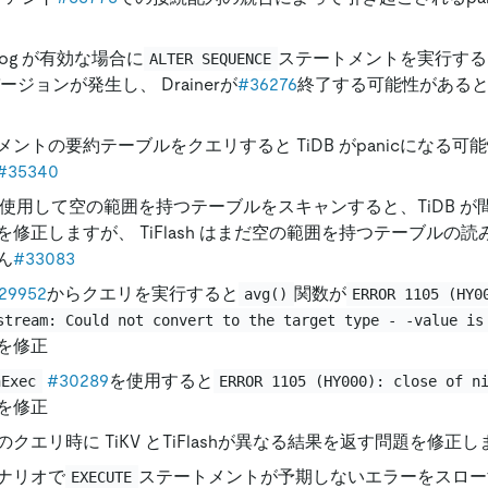
inlog が有効な場合に
ステートメントを実行する
ALTER SEQUENCE
ージョンが発生し、 Drainerが
#36276
終了する可能性がある
メントの要約テーブルをクエリすると TiDB がpanicになる
#35340
ashを使用して空の範囲を持つテーブルをスキャンすると、TiDB 
を修正しますが、 TiFlash はまだ空の範囲を持つテーブルの
ん
#33083
29952
からクエリを実行すると
関数が
avg()
ERROR 1105 (HY0
stream: Could not convert to the target type - -value is
を修正
#30289
を使用すると
nExec
ERROR 1105 (HY000): close of n
を修正
クエリ時に TiKV とTiFlashが異なる結果を返す問題を修正し
ナリオで
ステートメントが予期しないエラーをスロー
EXECUTE