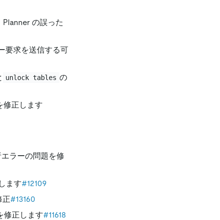
lanner の誤った
サー要求を送信する可
と
の
unlock tables
を修正します
析エラーの問題を修
します
#12109
修正
#13160
題を修正します
#11618