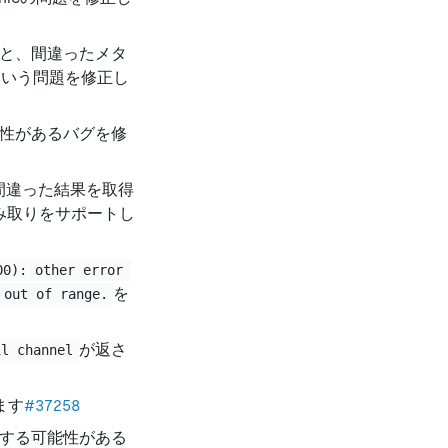
と、間違ったメタ
という問題を修正し
可能性があるバグを修
が間違った結果を取得
読み取りをサポートし
00): other error 
を
 out of range.
が返さ
il channel
ます
#37258
する可能性がある