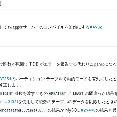
更
トでswaggerサーバーのコンパイルを無効にする
#4932
ウ関数が原因で TiDB がエラーを報告する代わりにpanicに
37254
のパーティション テーブルで動的モードを有効にした
修正します。
引数を渡すときの
と
の間違った結果
BIGINT
GREATEST
LEAST
#31321
を使用して複数のテーブルのデータを削除したとき
in
の結果が MySQL
#29498
の結果と異
concat(ifnull(time(3)))