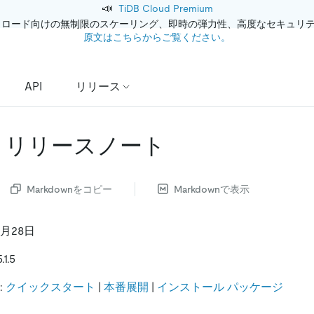
📣
TiDB Cloud Premium
クロード向けの無制限のスケーリング、即時の弾力性、高度なセキュリ
原文はこちらからご覧ください。
API
リリース
.1.5 リリースノート
Markdownをコピー
Markdownで表示
2月28日
1.5
:
クイックスタート
|
本番展開
|
インストール パッケージ