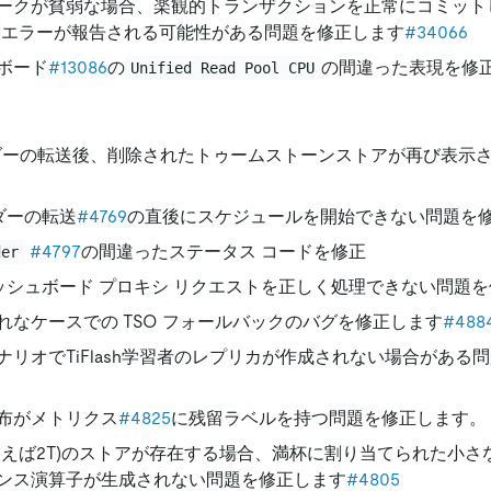
ークが貧弱な場合、楽観的トランザクションを正常にコミット
エラーが報告される可能性がある問題を修正します
#34066
ボード
#13086
の
の間違った表現を修
Unified Read Pool CPU
ダーの転送後、削除されたトゥームストーンストアが再び表示
ーダーの転送
#4769
の直後にスケジュールを開始できない問題を
#4797
の間違ったステータス コードを修正
der
ダッシュボード プロキシ リクエストを正しく処理できない問題
れなケースでの TSO フォールバックのバグを修正します
#488
ナリオでTiFlash学習者のレプリカが作成されない場合がある
布がメトリクス
#4825
に残留ラベルを持つ問題を修正します。
例えば2T)のストアが存在する場合、満杯に割り当てられた小さ
ンス演算子が生成されない問題を修正します
#4805