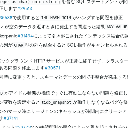
を含む SQL ステートメントが
teger as char) union string
正します
#29513
35638
で使用すると
がハングする問題を修正
INL_HASH_JOIN
ン が空のデータを返すときに発生する間違った結果
ANY_VALUE
kerpanic
#31494
によって引き起こされたインデックス結合の
型の列が
型の列を結合すると SQL 操作がキャンセルされ
CHAR
 のバックグラウンド HTTP サービスが正常に終了せず、クラス
ある問題を修正します
#30571
同時に変更すると、スキーマとデータの間で不整合が発生する
がアイドル状態の接続ですぐに有効にならない問題を修正し
DB
ン変数を設定すると
が動作しなくなるバグを修
tidb_snapshot
ンのマージ時にリージョンのキャッシュが時間内にクリーンア
す
#37141
イアント
#33773
での接続配列の競合によって引き起こされるpan