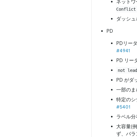
ネットワ
Conflict
ダッシュ
PD
PDリー
#4941
PD リ
not lea
PD が
一部のま
特定のシ
#5401
ラベル分
大容量(
ず、バラ