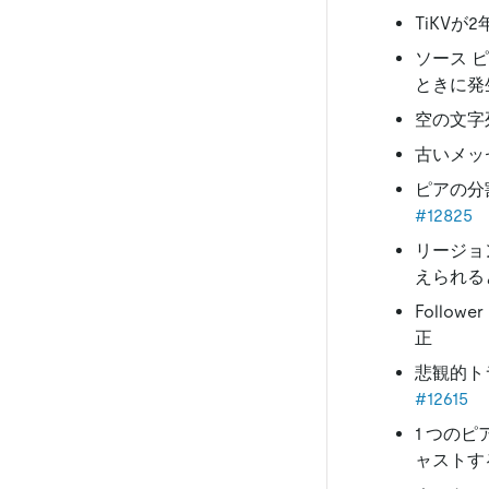
TiKV
ソース 
ときに発
空の文字
古いメッセ
ピアの分
#12825
リージョ
えられると
Follower
正
悲観的ト
#12615
1 つの
ャストす