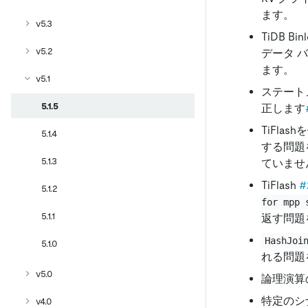
ます。
v5.3
TiDB B
v5.2
データ バ
ます。
v5.1
ステート
5.1.5
正します
TiFl
5.1.4
する問題
5.1.3
ていませ
TiFlash
#
5.1.2
for mpp 
5.1.1
返す問題
HashJoi
5.1.0
れる問題
v5.0
論理演算の
特定のシ
v4.0