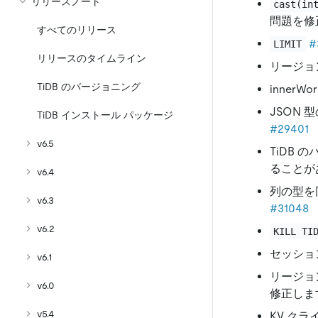
リリースノート
cast(in
問題を修
すべてのリリース
#
LIMIT
リリースのタイムライン
リージョ
TiDB のバージョニング
innerWor
JSON 
TiDB インストール パッケージ
#29401
v6.5
TiDB
ることが
v6.4
列の型を
v6.3
#31048
v6.2
KILL TI
セッショ
v6.1
リージョ
v6.0
修正しま
v5.4
KV クラ