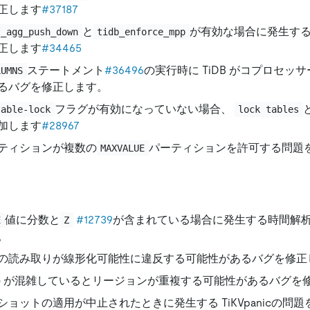
正します
#37187
と
が有効な場合に発生する P
t_agg_push_down
tidb_enforce_mpp
正します
#34465
ステートメント
#36496
の実行時に TiDB がコプロセッ
LUMNS
るバグを修正します。
フラグが有効になっていない場合、
table-lock
lock tables
加します
#28967
ティションが複数の
パーティションを許可する問題
MAXVALUE
値に分数と
#12739
が含まれている場合に発生する時間解
E
Z
。
の読み取りが線形化可能性に違反する可能性があるバグを修正
store が混雑しているとリージョンが重複する可能性があるバグを
ショットの適用が中止されたときに発生する TiKVpanicの問