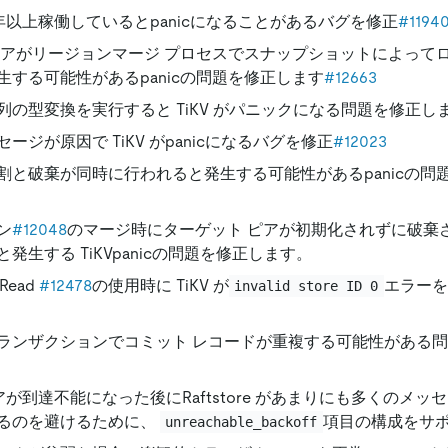
が2年以上稼働しているとpanicになることがあるバグを修正
#1194
ピアがリージョンマージ プロセスでスナップショットによって
生する可能性があるpanicの問題を修正します
#12663
列の型変換を実行すると TiKV がパニックになる問題を修正し
ージが原因で TiKV がpanicになるバグを修正
#12023
割と破棄が同時に行われると発生する可能性があるpanicの問
ン
#12048
のマージ時にターゲット ピアが初期化されずに破棄
発生する TiKVpanicの問題を修正します。
 Read
#12478
の使用時に TiKV が
エラーを
invalid store ID 0
ランザクションでコミット レコードが重複する可能性がある
ピアが到達不能になった後にRaftstore があまりにも多くのメ
るのを避けるために、
項目の構成をサ
unreachable_backoff