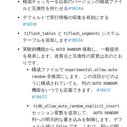
構成チェッカーを以前のバージョンの構成ファイ
ルと互換性を持たせる
#18046
デフォルトで実行情報の収集を有効にする
#18518
と
システム
tiflash_tables
tiflash_segments
テーブルを追加します
#18536
実験的機能から
移動し、一般提供
AUTO RANDOM
を発表します。改善点と互換性の変更は次のとお
りです。
構成ファイルで
experimental.allow-auto-
非推奨にします。この項目がどのよ
random
うに構成されていても、列の
AUTO RANDOM
機能をいつでも定義できます。
#18613
#18623
tidb_allow_auto_random_explicit_insert
セッション変数を追加して、
AUTO RANDOM
列への明示的な書き込みを制御します。デフ
ォルト値は
です。これは、列への明
false