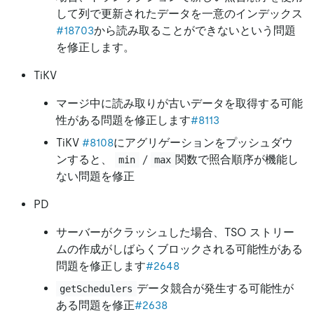
して列で更新されたデータを一意のインデックス
#18703
から読み取ることができないという問題
を修正します。
TiKV
マージ中に読み取りが古いデータを取得する可能
性がある問題を修正します
#8113
TiKV
#8108
にアグリゲーションをプッシュダウ
ンすると、
/
関数で照合順序が機能し
min
max
ない問題を修正
PD
サーバーがクラッシュした場合、TSO ストリー
ムの作成がしばらくブロックされる可能性がある
問題を修正します
#2648
データ競合が発生する可能性が
getSchedulers
ある問題を修正
#2638