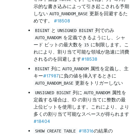
示的な書き込みによって引き起こされる予期
しない
更新を回避するた
AUTO_RANDOM_BASE
めです。
#18508
と
列でのみ
BIGINT
UNSIGNED BIGINT
を定義できるようにし、シャ
AUTO_RANDOM
ード ビットの最大数を
に制限します。こ
15
れにより、割り当て可能な領域が急速に消費
されるのを回避します
#18538
列に
属性を定義し、主
BIGINT
AUTO_RANDOM
キー
#17987
に負の値を挿入するときに
更新をトリガーしない
AUTO_RANDOM_BASE
列に
属性を
UNSIGNED BIGINT
AUTO_RANDOM
定義する場合は、ID の割り当てに整数の最
上位ビットを使用します。これにより、より
多くの割り当て可能なスペースが得られます
#18404
#18316
の結果の
SHOW CREATE TABLE