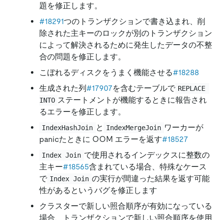
題を修正します。
#18291
つのトランザクションで書き込まれ、削
除された主キーのロックが別のトランザクション
によって解決されるために発生したデータの不整
合の問題を修正します。
こぼれるディスクをうまく機能させる
#18288
生成された列
#17907
を含むテーブルで
REPLACE 
ステートメントが機能するときに報告され
INTO
るエラーを修正します。
と
ワーカーが
IndexHashJoin
IndexMergeJoin
panicたときに OOM エラーを返す
#18527
で使用されるインデックスに整数の
Index Join
主キー
#18565
含まれている場合、特殊なケース
で
の実行が間違った結果を返す可能
Index Join
性があるというバグを修正します
クラスターで新しい照合順序が有効になっている
場合、トランザクションで新しい照合順序を使用