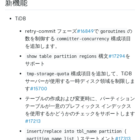
新機能
TiDB
retry-commit フェーズ
#16849
で
の
goroutines
数を制御する
構成項目
committer-concurrency
を追加します。
構文
#17294
を
show table partition regions
サポート
構成項目を追加して、TiDB
tmp-storage-quota
サーバーが使用する一時ディスク領域を制限しま
す
#15700
テーブルの作成および変更時に、パーティション
テーブルが一意のプレフィックス インデックス
を使用するかどうかのチェックをサポートします
#17213
(
insert/replace into tbl_name partition
) ステートメント
#17313
partition_name_list