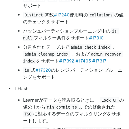
サポート
関数
#17240
使用時の
の値
Distinct
collations
のチェックをサポート
ハッシュパーティションプルーニング中の
is 
フィルター条件をサポート
#17310
null
分割されたテーブルで
、
admin check index
、および
admin cleanup index
admin recover 
をサポート
#17392
#17405
#17317
index
式
#17320
のレンジ パーティション プルーニ
in
ングをサポート
TiFlash
Learnerがデータを読み取るときに、
の
Lock CF
値の 1 から
までの修飾された
min commit ts
に対応するデータのフィルタリングをサポ
TSO
ートします。