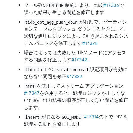
ブール列の
制約により、比較
#17306
で
UNIQUE
誤った結果が生じる問題を修正します
が有効で、パーティシ
tidb_opt_agg_push_down
ョンテーブルをプッシュ ダウンするときに、不
適切な処理ロジックによって引き起こされるシス
テム パニックを修正します
#17328
場合によっては失敗した TiKV ノードにアクセス
する問題を修正します
#17342
の
設定項目が有効に
tidb.toml
isolation-read
ならない問題を修正
#17322
を使用してストリーム アグリゲーション
hint
#17347
を適用すると、処理ロジックが正しくな
いために出力結果の順序が正しくない問題を修正
します。
が異なる
#17314
の下で DIV を
insert
SQL_MODE
処理する動作を修正します