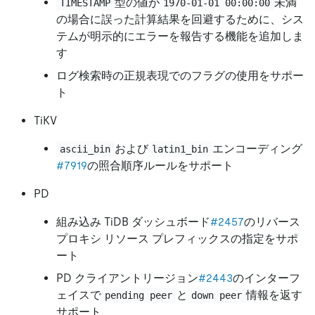
型の値が
未満
TIMESTAMP
1970-01-01 00:00:00
の場合に誤った計算結果を回避するために、シス
テムが明示的にエラーを報告する機能を追加しま
す
ログ検索時の正規表現でのフラグの使用をサポー
ト
TiKV
および
エンコーディング
ascii_bin
latin1_bin
#7919
の照合順序ルールをサポート
PD
組み込み TiDB ダッシュボード
#2457
のリバース
プロキシ リソース プレフィックスの指定をサポ
ート
PD クライアントリージョン
#2443
のインターフ
ェイスで
と
情報を返す
pending peer
down peer
サポート