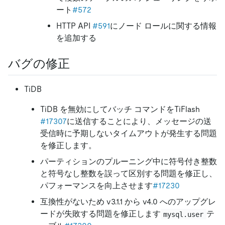
ート
#572
HTTP API
#591
にノード ロールに関する情報
を追加する
バグの修正
TiDB
TiDB を無効にしてバッチ コマンドをTiFlash
#17307
に送信することにより、メッセージの送
受信時に予期しないタイムアウトが発生する問題
を修正します。
パーティションのプルーニング中に符号付き整数
と符号なし整数を誤って区別する問題を修正し、
パフォーマンスを向上させます
#17230
互換性がないため v3.1.1 から v4.0 へのアップグレ
ードが失敗する問題を修正します
テ
mysql.user