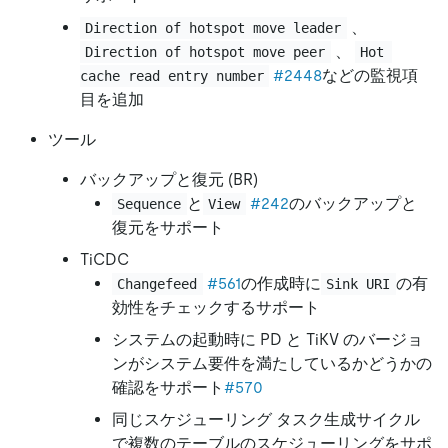
、
Direction of hotspot move leader
、
Direction of hotspot move peer
Hot 
#2448
などの監視項
cache read entry number
目を追加
ツール
バックアップと復元 (BR)
と
#242
のバックアップと
Sequence
View
復元をサポート
TiCDC
#561
の作成時に
の有
Changefeed
Sink URI
効性をチェックするサポート
システムの起動時に PD と TiKV のバージョ
ンがシステム要件を満たしているかどうかの
確認をサポート
#570
同じスケジューリング タスク生成サイクル
で複数のテーブルのスケジューリングをサポ