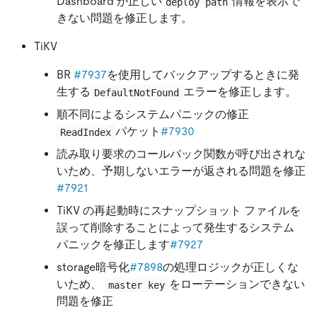
Dashboard が正しい
情報を表示で
deploy path
きない問題を修正します。
TiKV
BR
#7937
を使用してバックアップするときに発
生する
エラーを修正します。
DefaultNotFound
順不同によるシステムパニックの修正
パケット
#7930
ReadIndex
読み取り要求のコールバック関数が呼び出されな
いため、予期しないエラーが返される問題を修正
#7921
TiKV の再起動時にスナップショット ファイルを
誤って削除することによって発生するシステム
パニックを修正します
#7927
storage暗号化
#7898
の処理ロジックが正しくな
いため、
をローテーションできない
master key
問題を修正