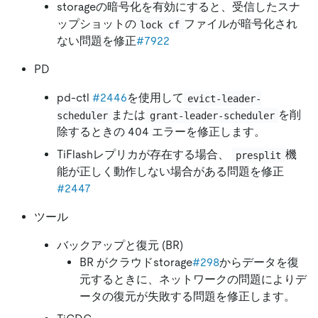
storageの暗号化を有効にすると、受信したスナ
ップショットの
ファイルが暗号化され
lock cf
ない問題を修正
#7922
PD
pd-ctl
#2446
を使用して
evict-leader-
または
を削
scheduler
grant-leader-scheduler
除するときの 404 エラーを修正します。
TiFlashレプリカが存在する場合、
機
presplit
能が正しく動作しない場合がある問題を修正
#2447
ツール
バックアップと復元 (BR)
BR がクラウドstorage
#298
からデータを復
元するときに、ネットワークの問題によりデ
ータの復元が失敗する問題を修正します。