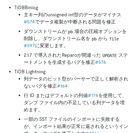
TiDBBinlog
主キー列のunsigned int型のデータがマイナス
#574
でデータ複製が中断される問題を修正
ダウンストリームが
場合の圧縮オプションを
pb
削除し、ダウンストリーム名を
から
pb
file
#597
に変更します。
2.1.7 で導入されたReparoが間違った
ステ
UPDATE
ートメントを生成するバグを修正
#576
TiDB Lightning
列データのビット型がパーサーで正しく解析され
ないバグを修正
#164
行 ID またはデフォルトの列値
#174
を使用して、
ダンプ ファイル内の不足している列データを埋
めます。
一部の SST ファイルのインポートに失敗する
が、インポート結果が正常に返されるというイン