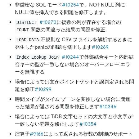
非厳密な SQL モード
#10254
で、NOT NULL 列に
NULL 値を挿入できる問題を修正します。
#10270
に複数の列が存在する場合の
DISTINCT
関数の間違った結果の問題を修正
COUNT
不規則な CSV ファイルを解析するときに
LOAD DATA
発生したpanicの問題を修正します
#10269
#10244
で外部結合キーと内部結
Index Lookup Join
合キーの型が一致しない場合のオーバーフロー エラ
ーを無視する
場合によっては文がポイントゲットと誤判定される問
題を修正
#10299
時間タイプがタイム ゾーンを変換しない場合に間違
った結果が返される問題を修正します
#10345
場合によっては TiDB 文字セットの大文字と小文字が
一致しない問題を修正します
#10354
演算子
#9166
によって返される行数の制御のサポート