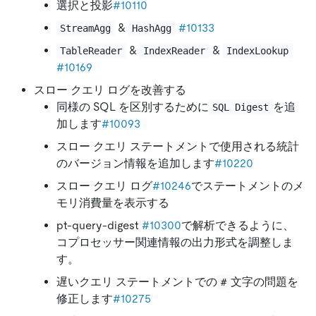
選択と投影
#10110
&
#10133
StreamAgg
HashAgg
&
&
TableReader
IndexReader
IndexLookup
#10169
スロー クエリ ログを改善する
同様の SQL を区別するために
を追
SQL Digest
加します
#10093
スロー クエリ ステートメントで使用される統計
のバージョン情報を追加します
#10220
スロー クエリ ログ
#10246
でステートメントのメ
モリ消費量を表示する
pt-query-digest
#10300
で解析できるように、
コプロセッサー関連情報の出力形式を調整しま
す。
遅いクエリ ステートメントでの
文字の問題を
#
修正します
#10275