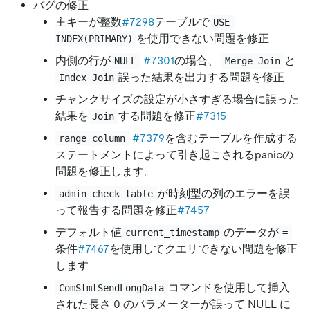
バグの修正
主キーが整数
#7298
テーブルで
USE 
を使用できない問題を修正
INDEX(PRIMARY)
内側の行が
#7301
の場合、
と
NULL
Merge Join
誤った結果を出力する問題を修正
Index Join
チャンクサイズの設定が小さすぎる場合に誤った
結果を
する問題を修正
#7315
Join
#7379
を含むテーブルを作成する
range column
ステートメントによって引き起こされるpanicの
問題を修正します。
が時刻型の列のエラーを誤
admin check table
って報告する問題を修正
#7457
デフォルト値
のデータが
current_timestamp
=
条件
#7467
を使用してクエリできない問題を修正
します
コマンドを使用して挿入
ComStmtSendLongData
された長さ 0 のパラメーターが誤って NULL に