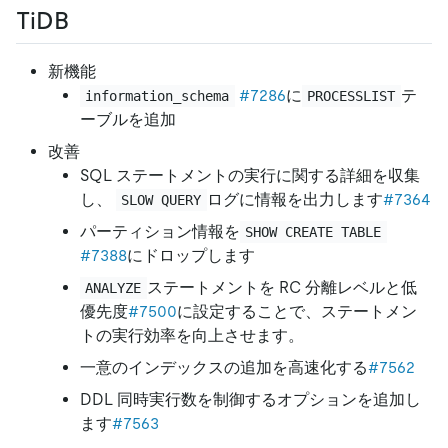
TiDB
新機能
#7286
に
テ
information_schema
PROCESSLIST
ーブルを追加
改善
SQL ステートメントの実行に関する詳細を収集
し、
ログに情報を出力します
#7364
SLOW QUERY
パーティション情報を
SHOW CREATE TABLE
#7388
にドロップします
ステートメントを RC 分離レベルと低
ANALYZE
優先度
#7500
に設定することで、ステートメン
トの実行効率を向上させます。
一意のインデックスの追加を高速化する
#7562
DDL 同時実行数を制御するオプションを追加し
ます
#7563