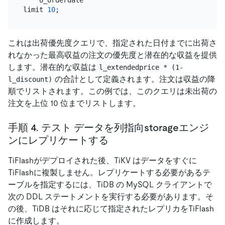
limit 
10
これは出荷優先度クエリで、指定された日付までに出荷さ
れなかった最高収益の注文の優先度と潜在的な収益を提供
します。潜在的な収益は
l_extendedprice * (1-
の合計として定義されます。注文は収益の降
l_discount)
順でリストされます。この例では、このクエリは未出荷の
注文を上位 10 位までリストします。
手順 4. テスト データを列指向storageエンジ
ンにレプリケートする
TiFlashがデプロイされた後、TiKV はデータをすぐに
TiFlashに複製しません。レプリケートする必要があるテ
ーブルを指定するには、TiDB の MySQL クライアントで
次の DDL ステートメントを実行する必要があります。そ
の後、TiDB はそれに応じて指定されたレプリカをTiFlash
に作成します。