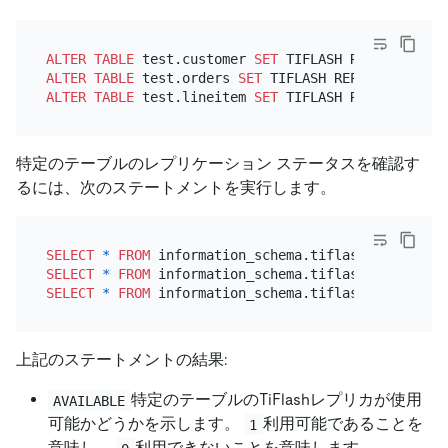
ALTER TABLE
 test.customer 
SET
 TIFLASH REPLICA 
1
ALTER TABLE
 test.orders 
SET
 TIFLASH REPLICA 
1
ALTER TABLE
 test.lineitem 
SET
 TIFLASH REPLICA 
1
特定のテーブルのレプリケーション ステータスを確認す
るには、次のステートメントを実行します。
SELECT
*
FROM
 information_schema.tiflash_replica 
W
SELECT
*
FROM
 information_schema.tiflash_replica 
W
SELECT
*
FROM
 information_schema.tiflash_replica 
W
上記のステートメントの結果:
特定のテーブルのTiFlashレプリカが使用
AVAILABLE
可能かどうかを示します。
利用可能であることを
1
意味し、
利用できないことを意味します。