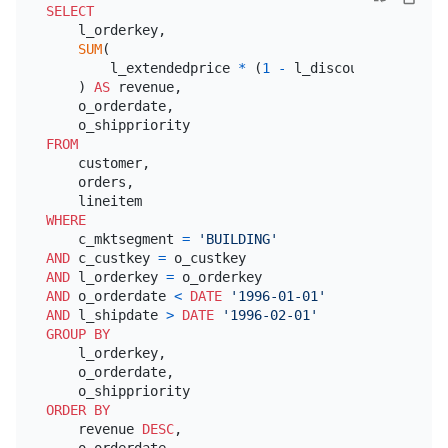
SELECT
    l_orderkey,

SUM
(

        l_extendedprice 
*
 (
1
-
 l_discount)

    ) 
AS
 revenue,

    o_orderdate,

FROM
    customer,

    orders,

WHERE
    c_mktsegment 
=
'BUILDING'
AND
 c_custkey 
=
AND
 l_orderkey 
=
AND
 o_orderdate 
<
DATE
'1996-01-01'
AND
 l_shipdate 
>
DATE
'1996-02-01'
GROUP
BY
    l_orderkey,

    o_orderdate,

ORDER
BY
    revenue 
DESC
,

    o_orderdate
