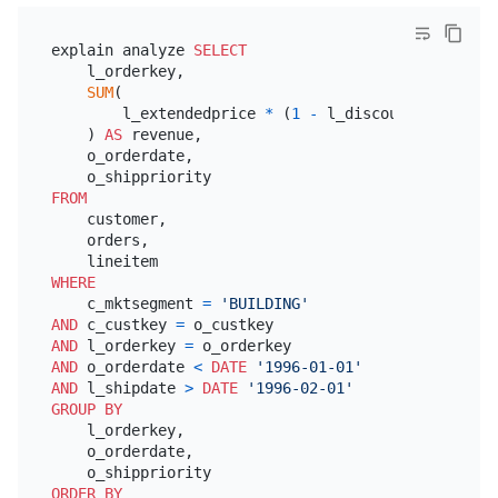
explain analyze 
SELECT
    l_orderkey,

SUM
(

        l_extendedprice 
*
 (
1
-
 l_discount)

    ) 
AS
 revenue,

    o_orderdate,

FROM
    customer,

    orders,

WHERE
    c_mktsegment 
=
'BUILDING'
AND
 c_custkey 
=
AND
 l_orderkey 
=
AND
 o_orderdate 
<
DATE
'1996-01-01'
AND
 l_shipdate 
>
DATE
'1996-02-01'
GROUP
BY
    l_orderkey,

    o_orderdate,

ORDER
BY