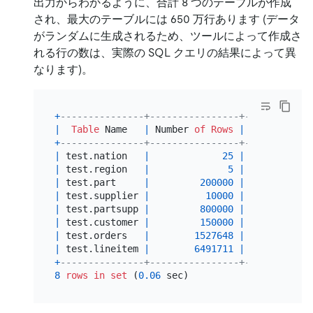
出力からわかるように、合計 8 つのテーブルが作成
され、最大のテーブルには 650 万行あります (データ
がランダムに生成されるため、ツールによって作成さ
れる行の数は、実際の SQL クエリの結果によって異
なります)。
+
---------------+----------------+-----------+
|
Table
 Name   
|
 Number 
of
Rows
|
 Data Size 
|
+
---------------+----------------+-----------+
|
 test.nation   
|
25
|
2.44
 KiB  
|
|
 test.region   
|
5
|
416
 bytes 
|
|
 test.part     
|
200000
|
25.07
 MiB 
|
|
 test.supplier 
|
10000
|
1.45
 MiB  
|
|
 test.partsupp 
|
800000
|
120.17
 MiB
|
|
 test.customer 
|
150000
|
24.77
 MiB 
|
|
 test.orders   
|
1527648
|
174.40
 MiB
|
|
 test.lineitem 
|
6491711
|
849.07
 MiB
|
+
---------------+----------------+-----------+
8
rows
in
set
 (
0.06