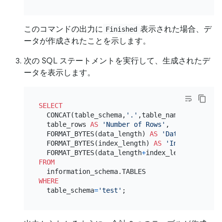
このコマンドの出力に
表示された場合、デ
Finished
ータが作成されたことを示します。
次の SQL ステートメントを実行して、生成されたデ
ータを表示します。
SELECT
  CONCAT(table_schema,
'.'
,table_name) 
AS
'Tabl
  table_rows 
AS
'Number of Rows'
,

  FORMAT_BYTES(data_length) 
AS
'Data Size'
,

  FORMAT_BYTES(index_length) 
AS
'Index Size'
,

  FORMAT_BYTES(data_length
+
index_length) 
AS
'To
FROM
WHERE
  table_schema
=
'test'