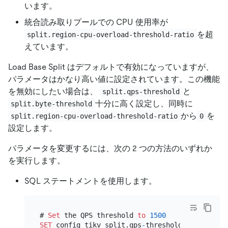
います。
統合読み取りプールでの CPU 使用率が
を超
split.region-cpu-overload-threshold-ratio
えています。
Load Base Split はデフォルトで有効になっていますが、
パラメータはかなり高い値に設定されています。この機能
を無効にしたい場合は、
と
split.qps-threshold
十分に高く設定し、同時に
split.byte-threshold
から
を
split.region-cpu-overload-threshold-ratio
0
設定します。
パラメータを変更するには、次の 2 つの方法のいずれか
を実行します。
SQL ステートメントを使用します。
# 
Set
 the QPS threshold 
to
1500
SET
 config tikv split.qps
-
threshold
=
1500
;
