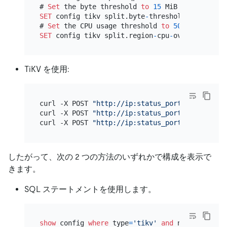
# 
Set
 the byte threshold 
to
15
 MiB (
15
*
1024
SET
 config tikv split.byte
-
threshold
=
15728640
;

# 
Set
 the CPU usage threshold 
to
50
%
SET
 config tikv split.region
-
cpu
-
overload
-
thre
TiKV を使用:
curl -X POST 
"http://ip:status_port/config"
 -H
curl -X POST 
"http://ip:status_port/config"
 -H
curl -X POST 
"http://ip:status_port/config"
 -H
したがって、次の 2 つの方法のいずれかで構成を表示で
きます。
SQL ステートメントを使用します。
show
 config 
where
 type
=
'tikv'
and
 name 
like
'%