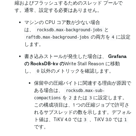
縮およびフラッシュするためのスレッド プールで
す。通常、設定する必要はありません。
マシンの CPU コア数が少ない場合
は、
と
rocksdb.max-background-jobs
の両方を
に設定
raftdb.max-background-jobs
4
します。
書き込みストールが発生した場合は、
Grafana
の RocksDB-kv の
Write Stall Reason に移動
し、
以外のメトリックを確認します。
0
保留中の圧縮バイトに関連する理由が原因で
ある場合は、
rocksdb.max-sub-
を
または
に設定します。
compactions
2
3
この構成項目は、1 つの圧縮ジョブで許可さ
れるサブスレッドの数を示します。デフォル
ト値は、TiKV 4.0 では
、TiKV 3.0 では
3
1
です。