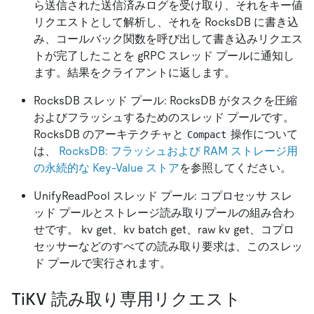
ら送信された送信済みログを受け取り、それをキー値
リクエストとして解析し、それを RocksDB に書き込
み、コールバック関数を呼び出して書き込みリクエス
トが完了したことを gRPC スレッド プールに通知し
ます。結果をクライアントに返します。
RocksDB スレッド プール: RocksDB がタスクを圧縮
およびフラッシュするためのスレッド プールです。
RocksDB のアーキテクチャと
操作について
Compact
は、
RocksDB: フラッシュおよび RAM ストレージ用
の永続的な Key-Value ストア
を参照してください。
UnifyReadPool スレッド プール: コプロセッサ スレ
ッド プールとストレージ読み取りプールの組み合わ
せです。 kv get、kv batch get、raw kv get、コプロ
セッサーなどのすべての読み取り要求は、このスレッ
ド プールで実行されます。
TiKV 読み取り専用リクエスト