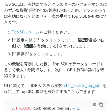
Top SQLは、有効にするとクラスターのパフォーマンスに
わずかな影響 (平均で 3% 以内) があるため、デフォルトで
は有効になっていません。次の手順でTop SQLを有効にで
きます。
Top SQLページ
をご覧ください。
[**設定を開く]
**をクリックします。
[設定]
領域の右
側で、
[
機能
を有効にする]
をオンにします。
[**保存]
**をクリックします。
この機能を有効にした後、 Top SQLがデータをロードす
るまで最大 1 分間待ちます。次に、CPU 負荷の詳細を確
認できます。
UI に加えて、TiDB システム変数
を
tidb_enable_top_sql
設定してTop SQL機能を有効にすることもできます。
SET
GLOBAL
 tidb_enable_top_sql 
=
1