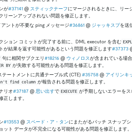
ンが
#37141
@
スティックナーフ
にマージされるときに、リー
クリーンアップされない問題を修正します。
イアントが不要な ping メッセージ
#36861
@
ジャッキスプ
を送
ション コミットが完了する前に、DML executor を含む
EXP
トが結果を返す可能性があるという問題を修正します
#37373
句に相関サブクエリ
#18216
@
ウィノロス
が含まれている場
Y
が失敗する可能性がある問題を修正します。
ER BY
ステートメントに共通テーブル式 (CTE)
#35758
@
アイリンキ
が報告される問題を修正します。
an't find column
ナリオ
#37187
@
思い出す
で
が予期しないエラーをス
EXECUTE
修正します。
ン
#13553
@
スペード・ア・タン
にまたがるバッチ スナップ
ョット データが不完全になる可能性がある問題を修正します。