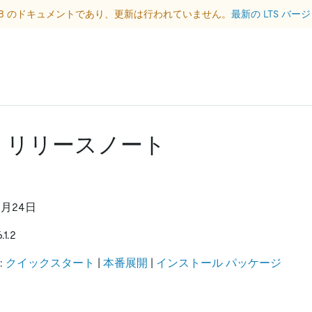
DB のドキュメントであり、更新は行われていません。
最新の LTS バ
.1.2 リリースノート
0月24日
1.2
:
クイックスタート
|
本番展開
|
インストール パッケージ