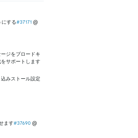
ようにする
#37171
@
ッセージをブロードキ
成をサポートします
書き込みストール設定
せます
#37690
@