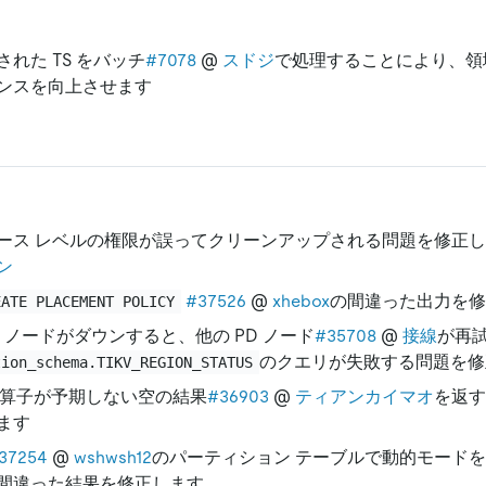
された TS をバッチ
#7078
@
スドジ
で処理することにより、領
ンスを向上させます
ース レベルの権限が誤ってクリーンアップされる問題を修正
ン
#37526
@
xhebox
の間違った出力を修
EATE PLACEMENT POLICY
PD ノードがダウンすると、他の PD ノード
#35708
@
接線
が再
のクエリが失敗する問題を修
tion_schema.TIKV_REGION_STATUS
算子が予期しない空の結果
#36903
@
ティアンカイマオ
を返す
ます
37254
@
wshwsh12
のパーティション テーブルで動的モード
間違った結果を修正します。