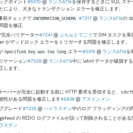
ックポイント
#5010
@
ランス6716
を保存するときに SQL ス
とにより、大きなトランザクション エラーを修正します。
 事前チェックで
#7317
@
ランス6716
の
INFORMATION_SCHEMA
S
問題を修正
/完全バリデーター
#7241
@
ぶちゅとでごう
で DM タスクを実
rker がデッドロック エラーをトリガーする問題を修正します。
が
エラー
#5315
@
ランス6716
を
Specified key was too long
リケーション
#7028
@
ランス6716
中に latin1 データが破
正します。
cサーバーが完全に起動する前に HTTP 要求を受信すると、cdcサ
能性がある問題を修正します
#6838
@
アスドンメン
プグレード
#7235
@
ハイラスチン
中のログ フラッディングの
angefeed の REDO ログファイルが誤って削除されることがあ
ラスチン