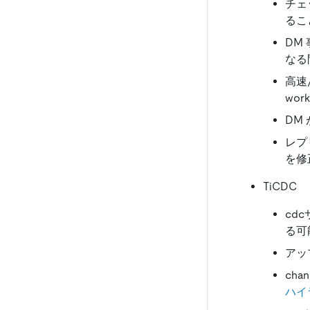
チェ
るこ
DM
なる
高速
wo
DM 
レプ
を修
TiCDC
cd
る可
アッ
ch
ハイ