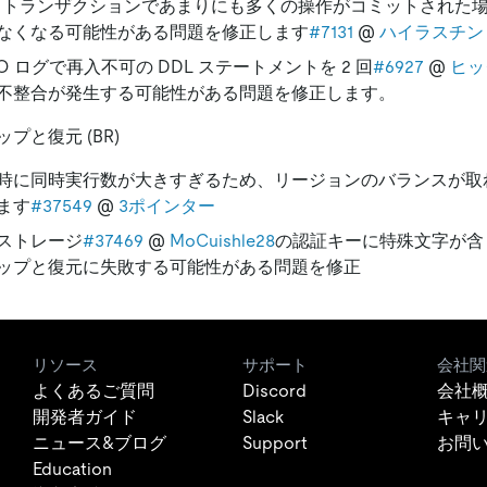
cd トランザクションであまりにも多くの操作がコミットされた場合
なくなる可能性がある問題を修正します
#7131
@
ハイラスチン
DO ログで再入不可の DDL ステートメントを 2 回
#6927
@
ヒッ
不整合が発生する可能性がある問題を修正します。
プと復元 (BR)
時に同時実行数が大きすぎるため、リージョンのバランスが取
ます
#37549
@
3ポインター
ストレージ
#37469
@
MoCuishle28
の認証キーに特殊文字が含
ップと復元に失敗する可能性がある問題を修正
リソース
サポート
会社関
よくあるご質問
Discord
会社
開発者ガイド
Slack
キャ
ニュース&ブログ
Support
お問
Education