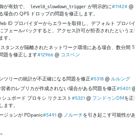
御が有効で、
が明示的に
#11424
@
level0_slowdown_trigger
る場合の QPS ドロップの問題を修正します。
が Web ID プロバイダーからエラーを取得し、デフォルト プロバ
にフェールバックすると、アクセス許可が拒否されたというエ
ます。
 インスタンスが隔離されたネットワーク環境にある場合、数分間 Ti
問題を修正します
#12966
@
コスベン
ンツリーの統計が不正確になる問題を修正
#5318
@
ルルング
ash 学習者のレプリカが作成されない場合がある問題を修正
#5401
ダッシュボード プロキシ リクエスト
#5321
@
フンドゥンDM
を正
します。
ジョンが PDpanic
#5491
@
ノルーチ
を引き起こす可能性が
ュ