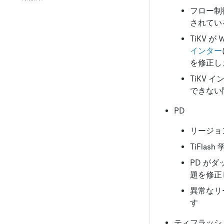
フロー制
されてい
TiKV 
インター
を修正し
TiKV
できない
PD
リージョ
TiFl
PD が
題を修正
異常なリー
す
ティフラッシ