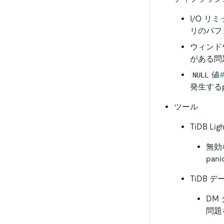
I/O 
リのパフ
ウィンド
がある問
値
NULL
発生するp
ツール
TiDB Ligh
無効
pan
TiDB デ
DM
問題