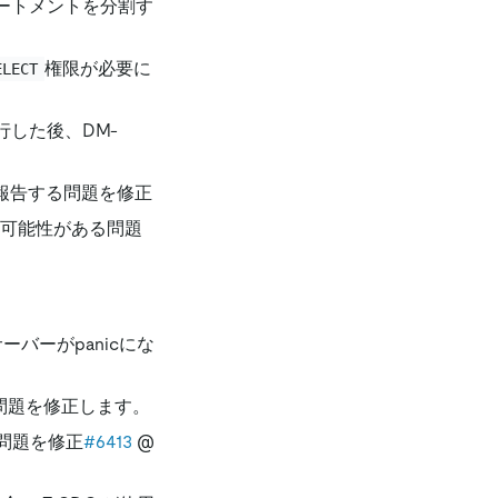
テートメントを分割す
権限が必要に
ELECT
行した後、DM-
報告する問題を修正
損する可能性がある問題
ーバーがpanicにな
問題を修正します。
る問題を修正
#6413
@