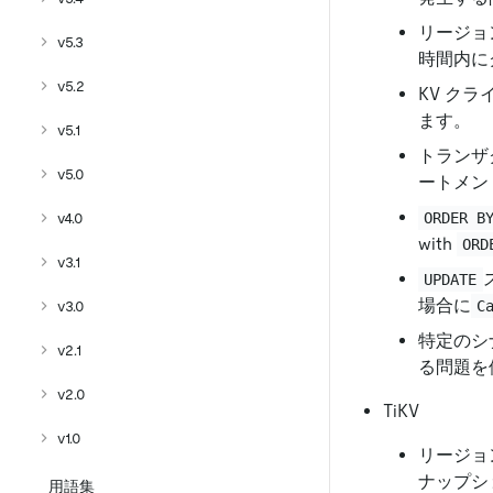
リージョ
v5.3
時間内に
v5.2
KV クラ
ます。
v5.1
トランザク
v5.0
ートメン
ORDER B
v4.0
with
ORD
v3.1
UPDATE
場合に
C
v3.0
特定のシ
v2.1
る問題を
v2.0
TiKV
v1.0
リージョ
ナップシ
用語集