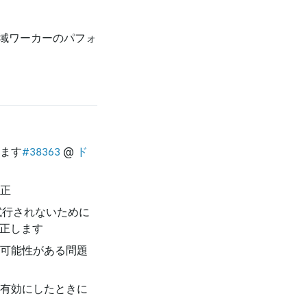
域ワーカーのパフォ
します
#38363
@
ド
正
試行されないために
正します
可能性がある問題
を有効にしたときに