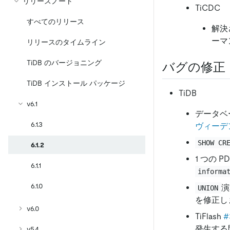
リリースノート
TiCDC
すべてのリリース
解決
ーマ
リリースのタイムライン
TiDB のバージョニング
バグの修正
TiDB インストール パッケージ
TiDB
v6.1
データベ
6.1.3
ヴィーデ
SHOW CR
6.1.2
1 つの 
6.1.1
informa
6.1.0
演
UNION
を修正し
v6.0
TiFlash
#
発生する
v5.4