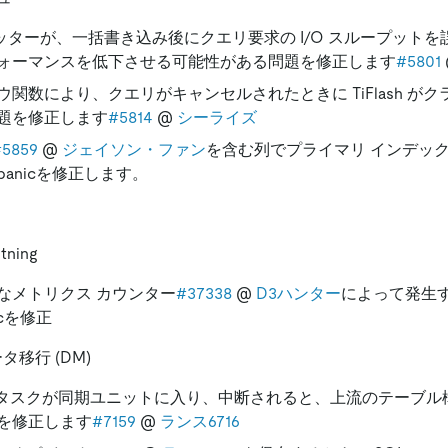
リミッターが、一括書き込み後にクエリ要求の I/O スループット
ォーマンスを低下させる可能性がある問題を修正します
#5801
ウ関数により、クエリがキャンセルされたときに TiFlash が
題を修正します
#5814
@
シーライズ
#5859
@
ジェイソン・ファン
を含む列でプライマリ インデッ
anicを修正します。
tning
なメトリクス カウンター
#37338
@
D3ハンター
によって発生するT
icを修正
ータ移行 (DM)
 タスクが同期ユニットに入り、中断されると、上流のテーブル
を修正します
#7159
@
ランス6716