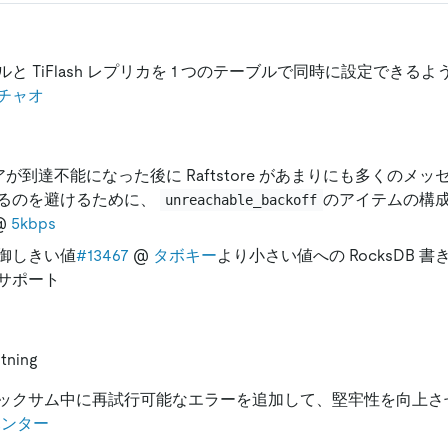
と TiFlash レプリカを 1 つのテーブルで同時に設定できる
チャオ
アが到達不能になった後に Raftstore があまりにも多くのメ
るのを避けるために、
のアイテムの構
unreachable_backoff
@
5kbps
御しきい値
#13467
@
タボキー
より小さい値への RocksDB 
サポート
tning
ックサム中に再試行可能なエラーを追加して、堅牢性を向上さ
ハンター