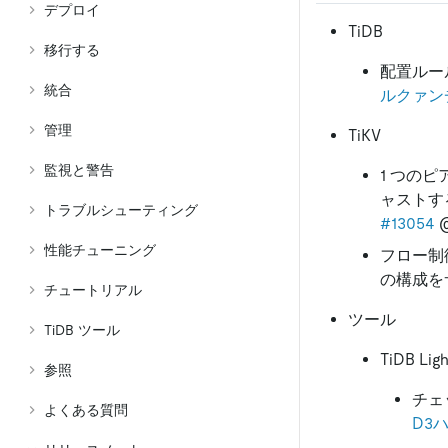
デプロイ
TiDB
移行する
配置ルール
統合
ルクァン
管理
TiKV
監視と警告
1 つのピ
ャストす
トラブルシューティング
#13054
性能チューニング
フロー制
の構成を
チュートリアル
ツール
TiDB ツール
TiDB Ligh
参照
チェ
よくある質問
D3