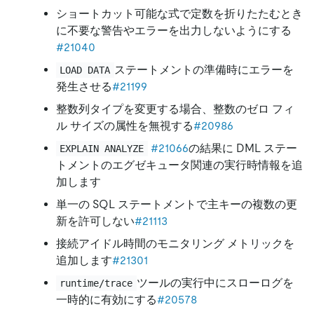
ショートカット可能な式で定数を折りたたむとき
に不要な警告やエラーを出力しないようにする
#21040
ステートメントの準備時にエラーを
LOAD DATA
発生させる
#21199
整数列タイプを変更する場合、整数のゼロ フィ
ル サイズの属性を無視する
#20986
#21066
の結果に DML ステー
EXPLAIN ANALYZE
トメントのエグゼキュータ関連の実行時情報を追
加します
単一の SQL ステートメントで主キーの複数の更
新を許可しない
#21113
接続アイドル時間のモニタリング メトリックを
追加します
#21301
ツールの実行中にスローログを
runtime/trace
一時的に有効にする
#20578