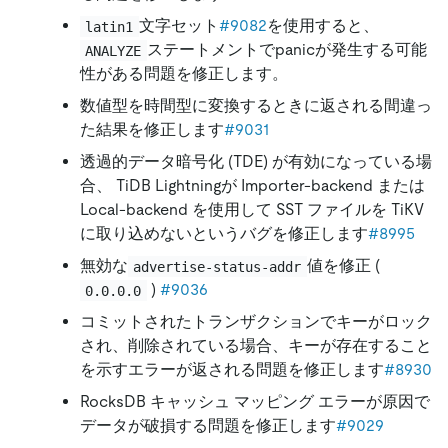
文字セット
#9082
を使用すると、
latin1
ステートメントでpanicが発生する可能
ANALYZE
性がある問題を修正します。
数値型を時間型に変換するときに返される間違っ
た結果を修正します
#9031
透過的データ暗号化 (TDE) が有効になっている場
合、 TiDB Lightningが Importer-backend または
Local-backend を使用して SST ファイルを TiKV
に取り込めないというバグを修正します
#8995
無効な
値を修正 (
advertise-status-addr
)
#9036
0.0.0.0
コミットされたトランザクションでキーがロック
され、削除されている場合、キーが存在すること
を示すエラーが返される問題を修正します
#8930
RocksDB キャッシュ マッピング エラーが原因で
データが破損する問題を修正します
#9029