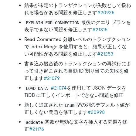
結果が未定のトランザクションが失敗として扱わ
れる場合がある問題を修正します
#20925
最後のクエリ プランを
EXPLAIN FOR CONNECTION
表示できない問題を修正します
#21315
Read Committed 分離レベルのトランザクション
で Index Merge を使用すると、結果が正しくな
い可能性がある問題を修正します
#21253
書き込み競合後のトランザクションの再試行によ
って引き起こされる自動 ID 割り当ての失敗を修
正します
#21079
#21074
を使用して JSON データを
LOAD DATA
TiDB に正しくインポートできない問題を修正
新しく追加された
型の列のデフォルト値が
Enum
正しくない問題を修正します
#20998
関数が無効な文字を挿入する問題を修
adddate
正
#21176