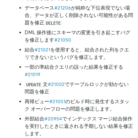
データベース
#21206
が純粋な下位表現でない場
合、データが正しく削除されない可能性がある問
題を修正
DELETE
DML 操作後にスキーマの変更を引き起こすバグ
を修正します
#21050
結合
#21021
を使用すると、結合された列をクエ
リできないというバグを修正します。
一部の準結合クエリの誤った結果を修正する
#21019
文
#21002
でテーブルロックが効かない
UPDATE
問題を修正
再帰ビュー
#21001
のビルド時に発生するスタッ
ク オーバーフローの問題を修正します。
外部結合
#20954
でインデックス マージ結合操作
を実行したときに返される予期しない結果を修正
します。