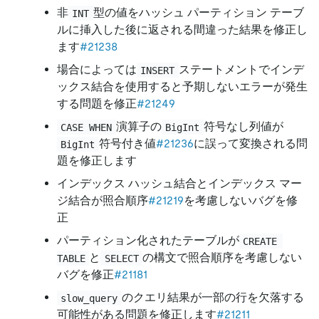
非
型の値をハッシュ パーティション テーブ
INT
ルに挿入した後に返される間違った結果を修正し
ます
#21238
場合によっては
ステートメントでインデ
INSERT
ックス結合を使用すると予期しないエラーが発生
する問題を修正
#21249
演算子の
符号なし列値が
CASE WHEN
BigInt
符号付き値
#21236
に誤って変換される問
BigInt
題を修正します
インデックス ハッシュ結合とインデックス マー
ジ結合が照合順序
#21219
を考慮しないバグを修
正
パーティション化されたテーブルが
CREATE 
と
の構文で照合順序を考慮しない
TABLE
SELECT
バグを修正
#21181
のクエリ結果が一部の行を欠落する
slow_query
可能性がある問題を修正します
#21211