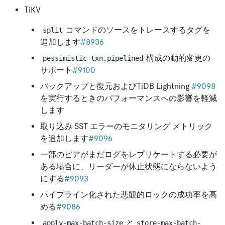
TiKV
コマンドのソースをトレースするタグを
split
追加します
#8936
構成の動的変更の
pessimistic-txn.pipelined
サポート
#9100
バックアップと復元およびTiDB Lightning
#9098
を実行するときのパフォーマンスへの影響を軽減
します
取り込み SST エラーのモニタリング メトリック
を追加します
#9096
一部のピアがまだログをレプリケートする必要が
ある場合に、リーダーが休止状態にならないよう
にする
#9093
パイプライン化された悲観的ロックの成功率を高
める
#9086
と
apply-max-batch-size
store-max-batch-