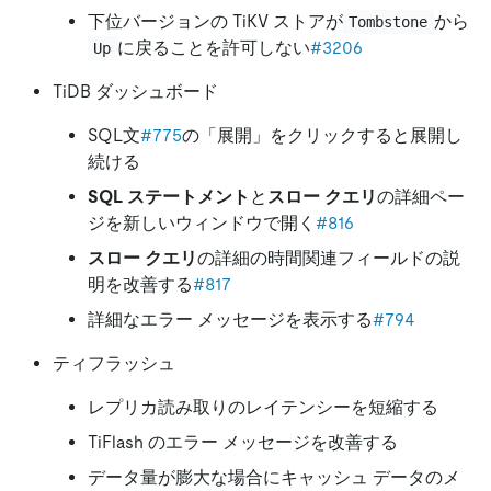
下位バージョンの TiKV ストアが
から
Tombstone
に戻ることを許可しない
#3206
Up
TiDB ダッシュボード
SQL文
#775
の「展開」をクリックすると展開し
続ける
SQL ステートメント
と
スロー クエリ
の詳細ペー
ジを新しいウィンドウで開く
#816
スロー クエリ
の詳細の時間関連フィールドの説
明を改善する
#817
詳細なエラー メッセージを表示する
#794
ティフラッシュ
レプリカ読み取りのレイテンシーを短縮する
TiFlash のエラー メッセージを改善する
データ量が膨大な場合にキャッシュ データのメ