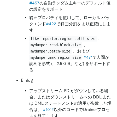
#457
の自動ランダム主キーのデフォルト値
の設定をサポート
範囲プロパティを使用して、ローカル バッ
クエンド
#422
で範囲分割をより正確にしま
す
、
tikv-importer.region-split-size
、
mydumper.read-block-size
、および
mydumper.batch-size
#471
で人間が
mydumper.max-region-size
読める形式 (「2.5 GiB」など) をサポートす
る
Binlog
アップストリーム PD がダウンしている場
合、またはダウンストリームへの DDL また
は DML ステートメントの適用が失敗した場
合は、
#1012
以外のコードでDrainerプロセ
スを終了します。