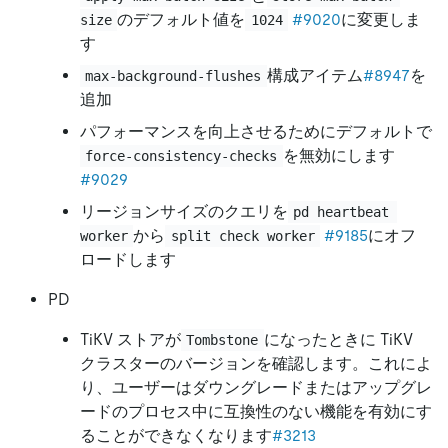
のデフォルト値を
#9020
に変更しま
size
1024
す
構成アイテム
#8947
を
max-background-flushes
追加
パフォーマンスを向上させるためにデフォルトで
を無効にします
force-consistency-checks
#9029
リージョンサイズのクエリを
pd heartbeat 
から
#9185
にオフ
worker
split check worker
ロードします
PD
TiKV ストアが
になったときに TiKV
Tombstone
クラスターのバージョンを確認します。これによ
り、ユーザーはダウングレードまたはアップグレ
ードのプロセス中に互換性のない機能を有効にす
ることができなくなります
#3213