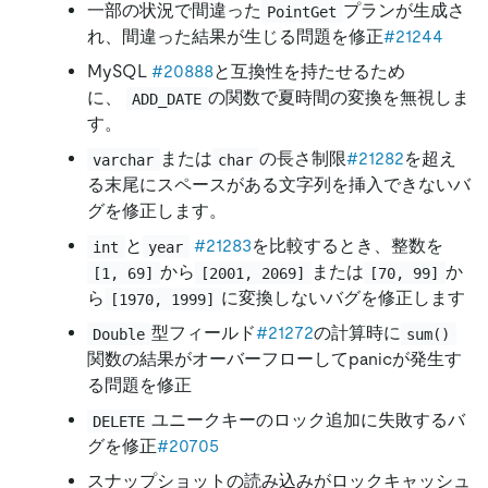
一部の状況で間違った
プランが生成さ
PointGet
れ、間違った結果が生じる問題を修正
#21244
MySQL
#20888
と互換性を持たせるため
に、
の関数で夏時間の変換を無視しま
ADD_DATE
す。
または
の長さ制限
#21282
を超え
varchar
char
る末尾にスペースがある文字列を挿入できないバ
グを修正します。
と
#21283
を比較するとき、整数を
int
year
から
または
か
[1, 69]
[2001, 2069]
[70, 99]
ら
に変換しないバグを修正します
[1970, 1999]
型フィールド
#21272
の計算時に
Double
sum()
関数の結果がオーバーフローしてpanicが発生す
る問題を修正
ユニークキーのロック追加に失敗するバ
DELETE
グを修正
#20705
スナップショットの読み込みがロックキャッシュ