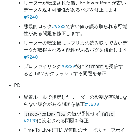
リーダーが転送された後、Follower Read が古い
データを返す可能性があるバグを修正します
#9240
悲観的ロック
#9282
で古い値が読み取られる可能
性がある問題を修正します。
リーダーの転送後にレプリカの読み取りで古いデ
ータが取得される可能性があるバグを修正します
#9240
プロファイリング
#9229
後に
を受信す
SIGPROF
ると TiKV がクラッシュする問題を修正
PD
配置ルールで指定したリーダーの役割が有効にな
らない場合がある問題を修正
#3208
の値が予期せず
trace-region-flow
false
#3120
に設定される問題を修正
Time To Live (TTL) が無限のサービスセーフポイ