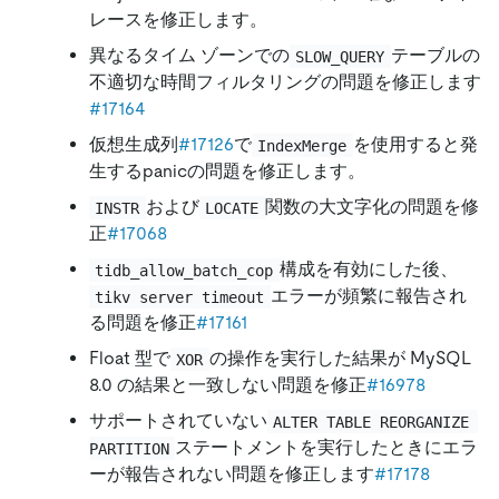
レースを修正します。
異なるタイム ゾーンでの
テーブルの
SLOW_QUERY
不適切な時間フィルタリングの問題を修正します
#17164
仮想生成列
#17126
で
を使用すると発
IndexMerge
生するpanicの問題を修正します。
および
関数の大文字化の問題を修
INSTR
LOCATE
正
#17068
構成を有効にした後、
tidb_allow_batch_cop
エラーが頻繁に報告され
tikv server timeout
る問題を修正
#17161
Float 型で
の操作を実行した結果が MySQL
XOR
8.0 の結果と一致しない問題を修正
#16978
サポートされていない
ALTER TABLE REORGANIZE 
ステートメントを実行したときにエラ
PARTITION
ーが報告されない問題を修正します
#17178