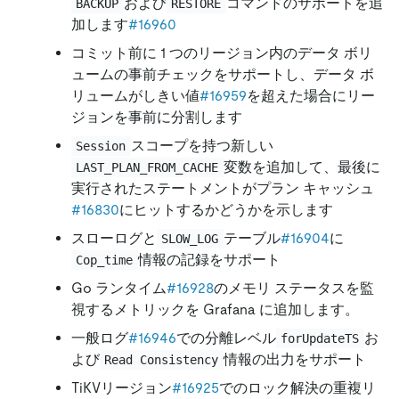
および
コマンドのサポートを追
BACKUP
RESTORE
加します
#16960
コミット前に 1 つのリージョン内のデータ ボリ
ュームの事前チェックをサポートし、データ ボ
リュームがしきい値
#16959
を超えた場合にリー
ジョンを事前に分割します
スコープを持つ新しい
Session
変数を追加して、最後に
LAST_PLAN_FROM_CACHE
実行されたステートメントがプラン キャッシュ
#16830
にヒットするかどうかを示します
スローログと
テーブル
#16904
に
SLOW_LOG
情報の記録をサポート
Cop_time
Go ランタイム
#16928
のメモリ ステータスを監
視するメトリックを Grafana に追加します。
一般ログ
#16946
での分離レベル
お
forUpdateTS
よび
情報の出力をサポート
Read Consistency
TiKVリージョン
#16925
でのロック解決の重複リ