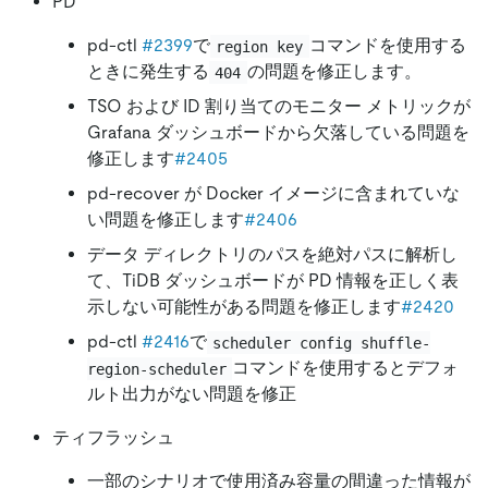
PD
pd-ctl
#2399
で
コマンドを使用する
region key
ときに発生する
の問題を修正します。
404
TSO および ID 割り当てのモニター メトリックが
Grafana ダッシュボードから欠落している問題を
修正します
#2405
pd-recover が Docker イメージに含まれていな
い問題を修正します
#2406
データ ディレクトリのパスを絶対パスに解析し
て、TiDB ダッシュボードが PD 情報を正しく表
示しない可能性がある問題を修正します
#2420
pd-ctl
#2416
で
scheduler config shuffle-
コマンドを使用するとデフォ
region-scheduler
ルト出力がない問題を修正
ティフラッシュ
一部のシナリオで使用済み容量の間違った情報が