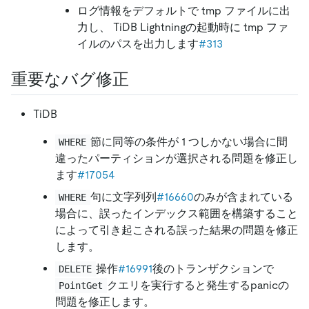
ログ情報をデフォルトで tmp ファイルに出
力し、 TiDB Lightningの起動時に tmp ファ
イルのパスを出力します
#313
重要なバグ修正
TiDB
節に同等の条件が 1 つしかない場合に間
WHERE
違ったパーティションが選択される問題を修正し
ます
#17054
句に文字列列
#16660
のみが含まれている
WHERE
場合に、誤ったインデックス範囲を構築すること
によって引き起こされる誤った結果の問題を修正
します。
操作
#16991
後のトランザクションで
DELETE
クエリを実行すると発生するpanicの
PointGet
問題を修正します。