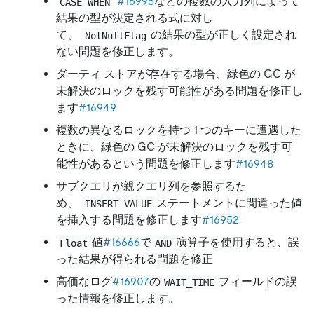
#16995
などの複数の入力列によって
CASE WHEN
結果の型が決定される式に対し
て、
の結果の型が正しく設定され
NotNullFlag
ない問題を修正します。
ダーティ ストアが存在する場合、緑色の GC が
未解決のロックを残す可能性がある問題を修正し
ます
#16949
複数の異なるロックを持つ 1 つのキーに遭遇した
ときに、緑色の GC が未解決のロックを残す可
能性があるという問題を修正します
#16948
サブクエリが親クエリ列を参照するた
め、
ステートメントに間違った値
INSERT VALUE
を挿入する問題を修正します
#16952
値
#16666
で
演算子を使用すると、誤
Float
AND
った結果が得られる問題を修正
高価なログ
#16907
の
フィールドの誤
WAIT_TIME
った情報を修正します。