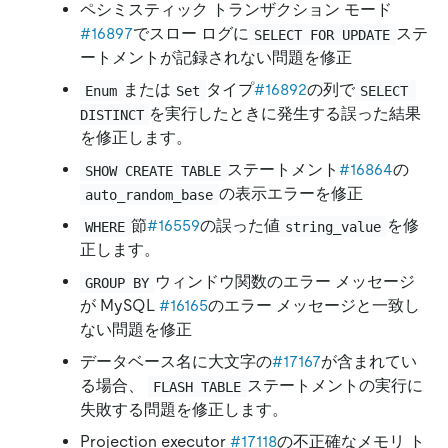
ペシミスティック トランザクション モード
#16897
でスロー ログに
ステ
SELECT FOR UPDATE
ートメントが記録されない問題を修正
または
タイプ
#16892
の列で
Enum
Set
SELECT 
を実行したときに発生する誤った結果
DISTINCT
を修正します。
ステートメント
#16864
の
SHOW CREATE TABLE
の表示エラーを修正
auto_random_base
節
#16559
の誤った値
を修
WHERE
string_value
正します。
ウィンドウ関数のエラー メッセージ
GROUP BY
が MySQL
#16165
のエラー メッセージと一致し
ない問題を修正
データベース名に大文字の
#17167
が含まれてい
る場合、
ステートメントの実行に
FLASH TABLE
失敗する問題を修正します。
Projection executor
#17118
の不正確なメモリ ト