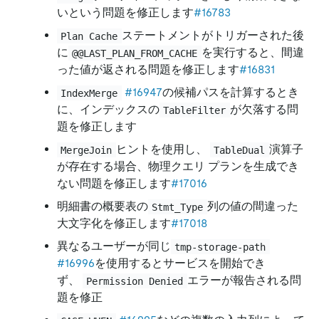
いという問題を修正します
#16783
ステートメントがトリガーされた後
Plan Cache
に
を実行すると、間違
@@LAST_PLAN_FROM_CACHE
った値が返される問題を修正します
#16831
#16947
の候補パスを計算するとき
IndexMerge
に、インデックスの
が欠落する問
TableFilter
題を修正します
ヒントを使用し、
演算子
MergeJoin
TableDual
が存在する場合、物理クエリ プランを生成でき
ない問題を修正します
#17016
明細書の概要表の
列の値の間違った
Stmt_Type
大文字化を修正します
#17018
異なるユーザーが同じ
tmp-storage-path
#16996
を使用するとサービスを開始でき
ず、
エラーが報告される問
Permission Denied
題を修正