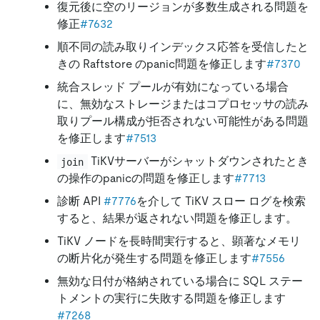
復元後に空のリージョンが多数生成される問題を
修正
#7632
順不同の読み取りインデックス応答を受信したと
きの Raftstore のpanic問題を修正します
#7370
統合スレッド プールが有効になっている場合
に、無効なストレージまたはコプロセッサの読み
取りプール構成が拒否されない可能性がある問題
を修正します
#7513
TiKVサーバーがシャットダウンされたとき
join
の操作のpanicの問題を修正します
#7713
診断 API
#7776
を介して TiKV スロー ログを検索
すると、結果が返されない問題を修正します。
TiKV ノードを長時間実行すると、顕著なメモリ
の断片化が発生する問題を修正します
#7556
無効な日付が格納されている場合に SQL ステー
トメントの実行に失敗する問題を修正します
#7268