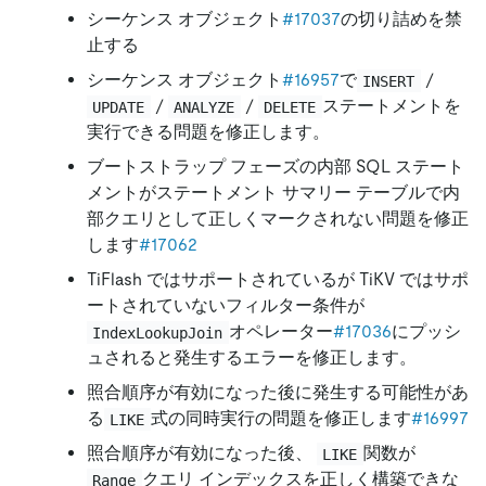
シーケンス オブジェクト
#17037
の切り詰めを禁
止する
シーケンス オブジェクト
#16957
で
/
INSERT
/
/
ステートメントを
UPDATE
ANALYZE
DELETE
実行できる問題を修正します。
ブートストラップ フェーズの内部 SQL ステート
メントがステートメント サマリー テーブルで内
部クエリとして正しくマークされない問題を修正
します
#17062
TiFlash ではサポートされているが TiKV ではサポ
ートされていないフィルター条件が
オペレーター
#17036
にプッシ
IndexLookupJoin
ュされると発生するエラーを修正します。
照合順序が有効になった後に発生する可能性があ
る
式の同時実行の問題を修正します
#16997
LIKE
照合順序が有効になった後、
関数が
LIKE
クエリ インデックスを正しく構築できな
Range