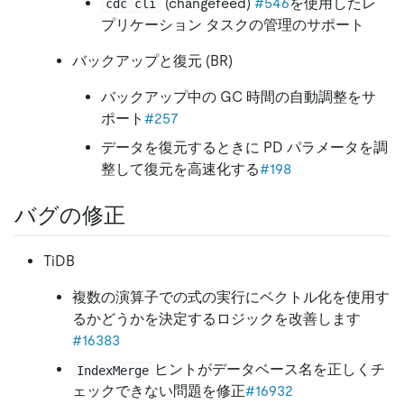
(changefeed)
#546
を使用したレ
cdc cli
プリケーション タスクの管理のサポート
バックアップと復元 (BR)
バックアップ中の GC 時間の自動調整をサ
ポート
#257
データを復元するときに PD パラメータを調
整して復元を高速化する
#198
バグの修正
TiDB
複数の演算子での式の実行にベクトル化を使用す
るかどうかを決定するロジックを改善します
#16383
ヒントがデータベース名を正しくチ
IndexMerge
ェックできない問題を修正
#16932