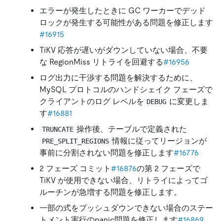
エラーが発生したときに GC ワーカーでデッド
ロックが発生する可能性がある問題を修正します
#16915
TiKV 応答が遅いがダウンしていない場合、不要
な RegionMiss リトライを回避する
#16956
ログ出力に干渉する問題を解決するために、
MySQL プロトコルのハンドシェイク フェーズで
クライアントのログ レベルを
に変更しま
DEBUG
す
#16881
操作後、テーブルで定義された
TRUNCATE
情報に従ってリージョンが
PRE_SPLIT_REGIONS
事前に分割されない問題を修正します
#16776
2 フェーズ コミット
#16876
の第 2 フェーズで
TiKV が使用できない場合、リトライによってゴ
ルーチンが急増する問題を修正します。
一部の式をプッシュダウンできない場合のステー
トメント実行のpanic問題を修正します
#16869