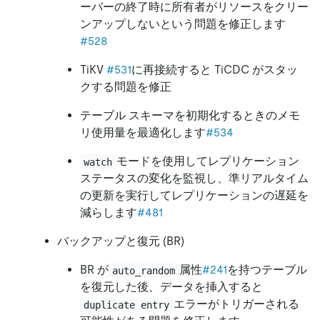
ーバーの終了時に所有者がリソースをクリー
ンアップしないという問題を修正します
#528
TiKV
#531
に再接続すると TiCDC がスタッ
クする問題を修正
テーブル スキーマを初期化するときのメモ
リ使用量を最適化します
#534
モードを使用してレプリケーション
watch
ステータスの変化を監視し、準リアルタイム
の更新を実行してレプリケーションの遅延を
減らします
#481
バックアップと復元 (BR)
BR が
属性
#241
を持つテーブル
auto_random
を復元した後、データを挿入すると
エラーがトリガーされる
duplicate entry