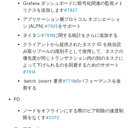
Grafana ダッシュボードに暗号化関連の監視メト
リクスを追加します
#7827
アプリケーション層プロトコル ネゴシエーショ
ン (ALPN)
#7825
をサポート
タイタン
#7818
に関する統計をさらに追加する
クライアントから提供されたタスク ID を統合読
み取りプールの識別子として使用して、タスクの
優先度が同じトランザクション内の別のタスクに
よって下げられるのを回避するためのサポート
#7814
要求
#7718
のパフォーマンスを改
batch insert
善する
PD
ノードをオフラインにする際のピア削除の速度制
限をなくす
#2372