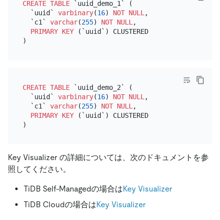
CREATE TABLE
 `uuid_demo_1` (

  `uuid` 
varbinary
(
16
) 
NOT NULL
,

  `c1` 
varchar
(
255
) 
NOT NULL
,

PRIMARY KEY
 (`uuid`) CLUSTERED

CREATE TABLE
 `uuid_demo_2` (

  `uuid` 
varbinary
(
16
) 
NOT NULL
,

  `c1` 
varchar
(
255
) 
NOT NULL
,

PRIMARY KEY
 (`uuid`) CLUSTERED

Key Visualizer の詳細については、次のドキュメントを参
照してください。
TiDB Self-Managedの場合は
Key Visualizer
TiDB Cloudの場合は
Key Visualizer