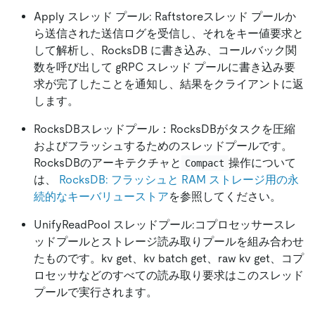
Apply スレッド プール: Raftstoreスレッド プールか
ら送信された送信ログを受信し、それをキー値要求と
して解析し、RocksDB に書き込み、コールバック関
数を呼び出して gRPC スレッド プールに書き込み要
求が完了したことを通知し、結果をクライアントに返
します。
RocksDBスレッドプール：RocksDBがタスクを圧縮
およびフラッシュするためのスレッドプールです。
RocksDBのアーキテクチャと
操作について
Compact
は、
RocksDB: フラッシュと RAM ストレージ用の永
続的なキーバリューストア
を参照してください。
UnifyReadPool スレッドプール:コプロセッサースレ
ッドプールとストレージ読み取りプールを組み合わせ
たものです。kv get、kv batch get、raw kv get、コプ
ロセッサなどのすべての読み取り要求はこのスレッド
プールで実行されます。