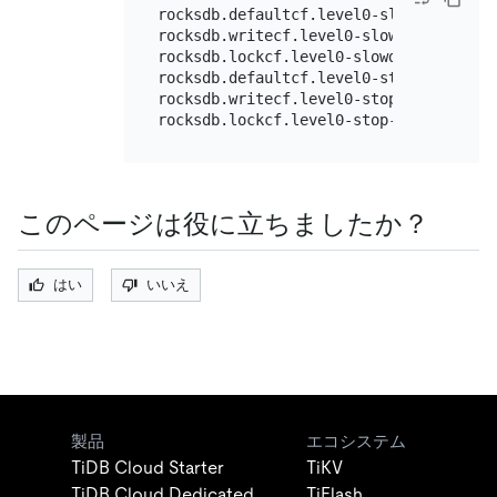
rocksdb.defaultcf.level0-slowdown-write
rocksdb.writecf.level0-slowdown-writes-
rocksdb.lockcf.level0-slowdown-writes-t
rocksdb.defaultcf.level0-stop-writes-tr
rocksdb.writecf.level0-stop-writes-trig
このページは役に立ちましたか？
はい
いいえ
製品
エコシステム
TiDB Cloud Starter
TiKV
TiDB Cloud Dedicated
TiFlash