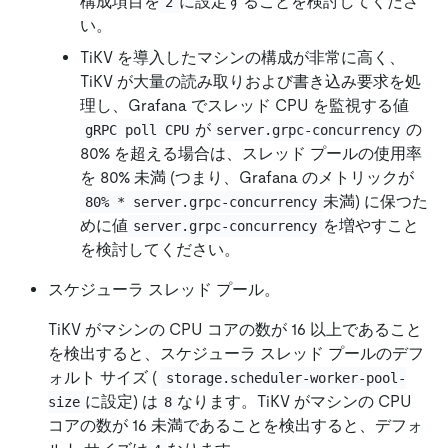
構成項目を
に設定することを検討してくださ
2
い。
TiKV を導入したマシンの構成が非常に高く、
TiKV が大量の読み取りおよび書き込み要求を処
理し、Grafana でスレッド CPU を監視する値
が
の
gRPC poll CPU
server.grpc-concurrency
80% を超える場合は、スレッド プールの使用率
を 80% 未満 (つまり、Grafana のメトリックが
未満) に保つた
80% * server.grpc-concurrency
めに値
を増やすこと
server.grpc-concurrency
を検討してください。
スケジューラ スレッド プール。
TiKV がマシンの CPU コアの数が 16 以上であること
を検出すると、スケジューラ スレッド プールのデフ
ォルト サイズ (
storage.scheduler-worker-pool-
に設定) は
なります。TiKV がマシンの CPU
size
8
コアの数が 16 未満であることを検出すると、デフォ