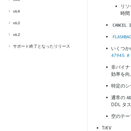
リソ
v6.4
時間 
v6.3
CANCEL 
v6.2
FLASHBA
サポート終了となったリリース
いくつか
47945
＃
非バイナ
効率を向
特定のシ
通常の
A
DDL 
空のテー
TiKV