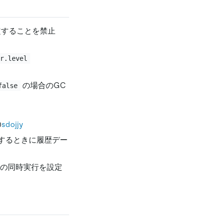
定することを禁止
er.level
の場合のGC
false
@
sdojjy
製するときに履歴デー
ドの同時実行を設定