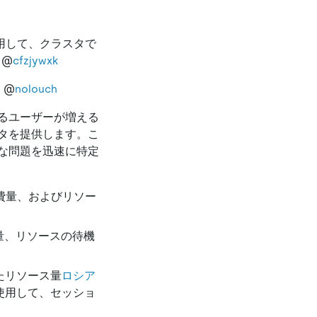
用して、クラスタで
@
cfzjywxk
s
@
nolouch
るユーザーが増える
タを提供します。こ
な問題を迅速に特定
の消費量、およびリソー
費量、リソースの待機
たリソース量
ロシア
使用して、セッショ