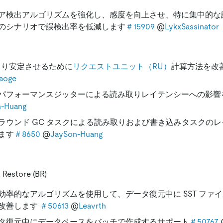
ア検出アルゴリズムを強化し、感度を向上させ、特に集中的な
のシナリオで誤検出率を低減します
＃15909
@
LykxSassinator
より安定させるために
リクエストユニット（RU）
計算方法を改
aoge
パフォ​​ーマンスジッターによる読み取りレイテンシーへの影響
n-Huang
ラウンド GC タスクによる読み取りおよび書き込みタスクの
ます
＃8650
@
JaySon-Huang
 Restore (BR)
効率的なアルゴリズムを使用して、データ復元中に SST ファ
改善します
＃50613
@
Leavrth
タ復元中にデータベースをバッチで作成するサポート
＃50767