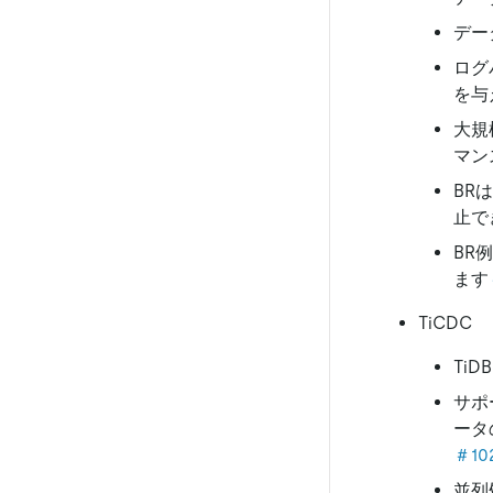
デー
ログ
を与
大規
マン
BRは
止で
BR
ます
TiCDC
TiD
サポ
ータ
＃10
並列