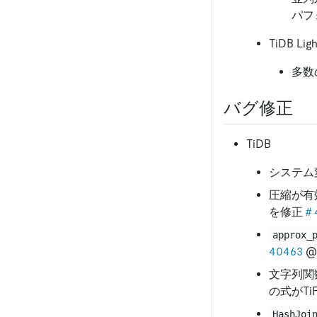
パフ
TiDB Ligh
多数
バグ修正
TiDB
システム
圧縮が有
を修正
＃4
approx_
40463
@
文字列関
の式がT
HashJoi