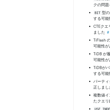
クの問題
型の
BIT
する可能
CTEク
ました
＃
TiFl
可能性が
TiDB 
可能性が
TiDB
する可能
パーティ
正しまし
複数値イ
たクエリ
USE_IND