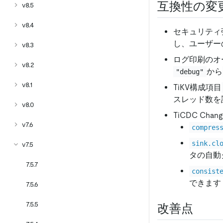
互換性の変
v8.5
v8.4
セキュリティ
し、ユーザー
v8.3
ログ印刷のオー
v8.2
から
"debug"
v8.1
TiKV構成項目
スレッド数を
v8.0
TiCDC C
v7.6
compres
sink.cl
v7.5
タの自動
7.5.7
consist
できます
7.5.6
7.5.5
改善点