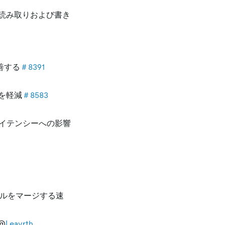
読み取りおよび書き
善する
＃8391
を軽減
＃8583
レイテンシーへの影響
イルをマージする速
@
Leavrth