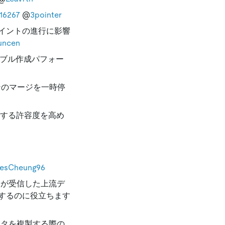
16267
@
3pointer
イントの進行に影響
uncen
ブル作成パフォー
ンのマージを一時停
対する許容度を高め
lesCheung96
C が受信した上流デ
するのに役立ちます
ータを複製する際の