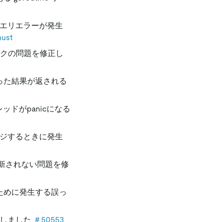
エリエラーが発生
hust
リークの問題を修正し
違った結果が返される
レッドがpanicになる
ージするときに発生
新されない問題を修
ために発生する誤っ
正しました
＃50553