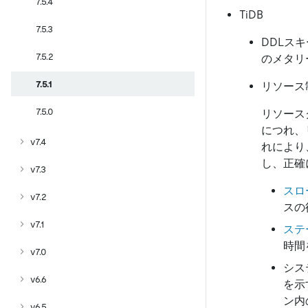
7.5.4
TiDB
7.5.3
DDLス
7.5.2
のメタリ
7.5.1
リソース
7.5.0
リソース
につれ、
v7.4
れにより
し、正確
v7.3
スロ
v7.2
スの
v7.1
ステ
時間
v7.0
シス
v6.6
を示
ン内
v6.5