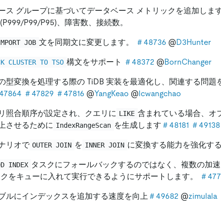
ース グループに基づいてデータベース メトリックを追加します: 
(P999/P99/P95)、障害数、接続数。
文を同期文に変更します。
＃48736
@
D3Hunter
IMPORT JOB
構文をサポート
＃48372
@
BornChanger
CK CLUSTER TO TSO
の型変換を処理する際の TiDB 実装を最適化し、関連する問題
47864
＃47829
＃47816
@
YangKeao
@
lcwangchao
リ照合順序が設定され、クエリに
含まれている場合、オ
LIKE
上させるために
を生成します
＃48181
＃49138
IndexRangeScan
ナリオで
を
に変換する能力を強化す
OUTER JOIN
INNER JOIN
タスクにフォールバックするのではなく、複数の加速
DD INDEX
タスクをキューに入れて実行できるようにサポートします。
＃477
ブルにインデックスを追加する速度を向上
＃49682
@
zimulala