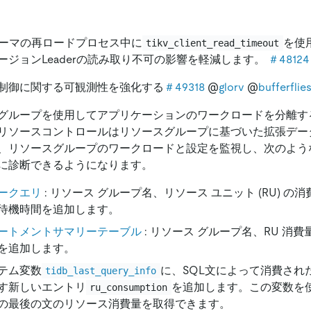
キーマの再ロードプロセス中に
を使
tikv_client_read_timeout
ージョンLeaderの読み取り不可の影響を軽減します。
＃48124
制御に関する可観測性を強化する
＃49318
@
glorv
@
bufferflie
グループを使用してアプリケーションのワークロードを分離す
リソースコントロールはリソースグループに基づいた拡張デー
、リソースグループのワークロードと設定を監視し、次のよう
に診断できるようになります。
ークエリ
: リソース グループ名、リソース ユニット (RU) 
待機時間を追加します。
ートメントサマリーテーブル
: リソース グループ名、RU 消
を追加します。
テム変数
に、SQL文によって消費され
tidb_last_query_info
す新しいエントリ
を追加します。この変数を
ru_consumption
の最後の文のリソース消費量を取得できます。