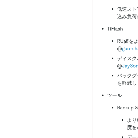
低速スト
込み負荷
TiFlash
RU値を
@
guo-sh
ディスク
@
JaySo
バックグ
を軽減し
ツール
Backup &
より
度を
デー