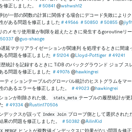
を修正しました。
＃50841
@
wshwsh12
列が一部の関数の計算に関係する場合にデコード失敗によりク
性がある問題を修正しました
＃49566
＃50850
＃50855
@
jiyf
エリのメモリ使用量が制限を超えたときに発生するgoroutine
50337
@
guo-shaoge
ash の遅延マテリアライゼーションが関連列 を処理するときに間
ある問題を修正しました
＃51204
@
Lloyd-Pottiger
＃49241
が履歴統計を記録するときに TiDB のバックグラウンド ジョブ ス
ある問題を修正しました
＃49076
@
hawkingrei
がパーティションテーブルのグローバル統計のヒストグラムをマ
性のあるエラーを修正しました。
＃49023
@
hawkingrei
ションが削除された後、
テーブルの履歴統計が更
stats_meta
た
＃49334
@
Rustin170506
ンデックスが誤って
プローブ側として選択された
Index Join
結果の問題を修正しました。
＃50382
@
AilinKid
ヒントが複数値インデックスに効果がない問題を修
EX_MERGE