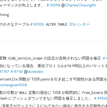
ォーマンスが向上します。
＃10098
@
CharlesCheung96
tning
の小さなテーブル
＃50105
D3ハンター
ALTER TABLE
変数
の設定が反映されない問題を修正
＃4
tidb_service_scope
効になっている場合、通信プロトコルが16 MB以上のパケット
7157
＃47161
@
dveeden
関数が TiDB panicを引き起こす可能性がある問
percentile
xzhangxian1008
数の引数が
定数の場合に TiDB が暗黙的に
NULL
from_binary
iFlash にプッシュダウンできない問題を修正しました。
＃4952
演算子がディスクにスピルできない場合に発生する可能性のある go
n