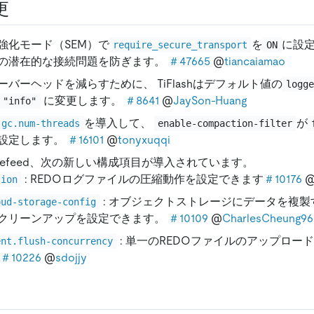
更
強化モード（SEM）で
を
に設
require_secure_transport
ON
の潜在的な接続問題を防ぎます。
＃47665
@
tiancaiamao
バーヘッドを減らすために、 TiFlashはデフォルト値の
logg
に変更します。
＃8641
@
JaySon-Huang
"info"
を導入して、
が
gc.num-threads
enable-compaction-filter
設定します。
＃16101
@
tonyxuqqi
hangefeed、次の新しい構成項目が導入されています。
: REDOログファイルの圧縮動作を設定できます
＃10176
sion
: オブジェクトストレージにデータを複
oud-storage-config
クリーンアップを設定できます。
＃10109
@
CharlesCheung96
: 単一のREDOファイルのアップロー
ent.flush-concurrency
＃10226
@
sdojjy