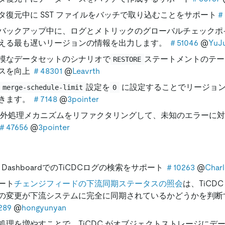
タ復元中に SST ファイルをバッチで取り込むことをサポート
＃
バックアップ中に、ログとメトリックのグローバルチェックポ
える最も遅いリージョンの情報を出力します。
＃51046
@
YuJ
模なデータセットのシナリオで
ステートメントのテー
RESTORE
スを向上
＃48301
@
Leavrth
設定を
に設定することでリージョ
merge-schedule-limit
0
きます。
＃7148
@
3pointer
例外処理メカニズムをリファクタリングして、未知のエラーに
＃47656
@
3pointer
B DashboardでのTiCDCログの検索をサポート
＃10263
@
Char
ート
チェンジフィードの下流同期ステータスの照会
は、TiCD
の変更が下流システムに完全に同期されているかどうかを判断
289
@
hongyunyan
処理を増やすことで、TiCDC がオブジェクトストレージにデ