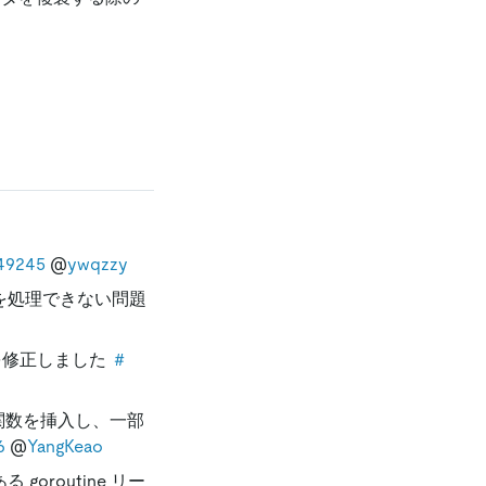
9245
@
ywqzzy
を処理できない問題
題を修正しました
＃
関数を挿入し、一部
6
@
YangKeao
routine リー