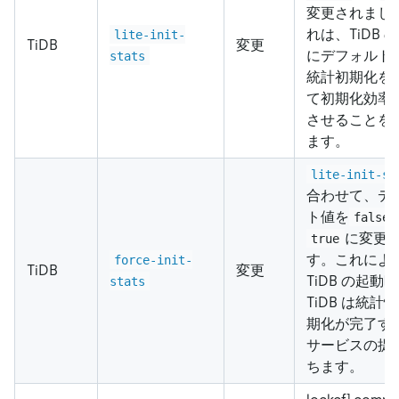
変更されまし
れは、TiDB 
lite-init-
TiDB
変更
にデフォルト
stats
統計初期化を
て初期化効率
させることを
ます。
lite-init-st
合わせて、デ
ト値を
false
に変更
true
す。これによ
force-init-
TiDB
変更
TiDB の起動
stats
TiDB は統計
期化が完了す
サービスの提
ちます。