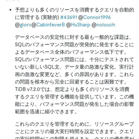
予想よりも多くのリソースを消費するクエリを自動的
に管理する (実験的)
#43691
@
Connor1996
@
glorv
@
CabinfeverB
@
HuSharp
@
nolouch
データベースの安定性に対する最も一般的な課題は、
SQLのパフォーマンス問題が突発的に発生することに
よるデータベース全体のパフォーマンス低下です。
SQLのパフォーマンス問題には、十分にテストされて
いない新しいSQL文、データ量の急激な変化、実行計
画の急激な変更など、多くの原因があります。これら
の問題を根本から完全に回避することは困難です。
TiDB v7.2.0では、想定よりも多くのリソースを消費
するクエリを管理する機能を提供しています。この機
能により、パフォーマンス問題が発生した場合の影響
範囲を迅速に縮小できます。
これらのクエリを管理するために、リソースグループ
ごとにクエリの最大実行時間を設定できます。クエリ
の実行時間がこの制限を超えると、クエリの優先度が