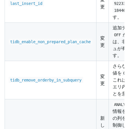
last_insert_id
922337
更
184467
す。
追加テ
か
OFF
変
は、非
tidb_enable_non_prepared_plan_cache
更
ュが有
す。
さらな
値を
OF
変
これは
tidb_remove_orderby_in_subquery
更
エリ内
とを意
ANALYZ
情報を
新
の列を
し
制御し