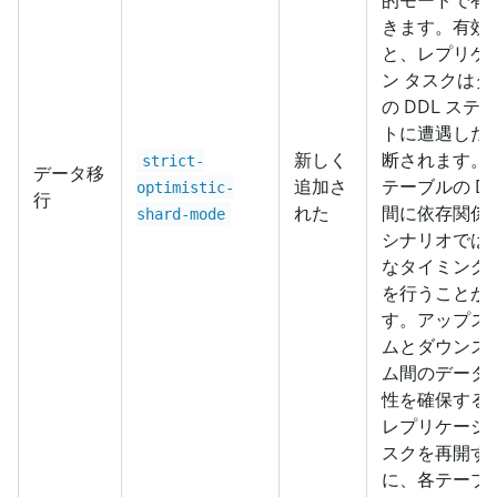
的モードで有
きます。有効
と、レプリケ
ン タスクはタ
の DDL ステ
トに遭遇した
新しく
断されます。
strict-
データ移
追加さ
テーブルの DD
optimistic-
行
れた
間に依存関係
shard-mode
シナリオでは
なタイミング
を行うことが
す。アップス
ムとダウンス
ム間のデータ
性を確保する
レプリケーショ
スクを再開す
に、各テーブ