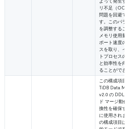
よって発生す
リ不足（OO
問題を回避で
す。このパラ
を調整するこ
メモリ使用量
ポート速度の
スを取り、イ
トプロセスの
と効率性を向
ることができ
この構成項目
TiDB Data Mig
v2.0 の DDL
ド マージ動作
換性を確保す
に使用されま
の構成項目は