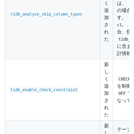
く
は、
t
追
の場合
tidb_analyze_skip_column_types
加
す。
A
さ
c1, ...
れ
合、指
た
tidb_a
に含ま
計情報
新
し
く
CHECK
追
を制御
tidb_enable_check_constraint
加
で
OFF
さ
なって
れ
た
新
テーブ
し