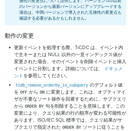
換性の変更点について説明します。バージョン7.0.0以前
のバージョンから最新バージョンにアップグレードする
場合は、中間バージョンで導入された互換性の変更点も
確認する必要があるかもしれません。
動作の変更
更新イベントを処理する際、TiCDC は、イベント内
で主キーまたは NULL 以外の一意インデックス値が
変更された場合、そのイベントを削除イベントと挿入
イベントに分割します。詳細については、
ドキュメ
ント
を参照してください。
のデフォルト値
tidb_remove_orderby_in_subquery
を
から
に変更します。これは、オプティマイ
OFF
ON
ザが不要なソート操作を回避するために、サブクエリ
から
句を削除することを意味します。この
ORDER BY
変更により、クエリ結果の行の順序が変わる可能性が
あります。ISO/IEC SQL 標準では、クエリ結果がサ
ブクエリで指定された
ソートに従うことを
ORDER BY