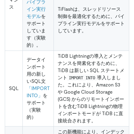
パイプラ
ス
イン実行
TiFlashは、スレッドリソース
モデル
を
制御を最適化するために、パイ
サポート
プライン実行モデルをサポート
していま
しています。
す（実験
的）。
TiDB Lightningの導入とメンテ
データイ
ナンスを簡素化するために、
ンポート
TiDB は新しい SQL ステートメ
用の新し
ント
導入しまし
IMPORT INTO
いSQL文
た。これにより、Amazon S3
SQL
「IMPORT
や Google Cloud Storage
INTO」
を
(GCS) からのリモートインポー
サポート
トを含むTiDB Lightningの物理
（実験
インポートモードが TiDB に直
的）
接統合されます。
この新機能により、インデック