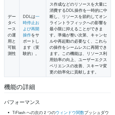
ス作成などのリソースを大量に
消費するDDL操作を一時的に中
デー
DDLは
一
断し、リソースを節約してオン
タベ
時停止お
ライントラフィックへの影響を
ース
よび再開
最小限に抑えることができま
の運
操作
をサ
す。準備が整い次第、キャンセ
用と
ポートし
ルや再起動の必要なく、これら
可観
ます（実
の操作をシームレスに再開でき
測性
験的）。
ます。この機能は、リソース利
用効率の向上、ユーザーエクス
ペリエンスの改善、スキーマ変
更の効率化に貢献します。
機能の詳細
パフォーマンス
TiFlash への次の 2 つの
ウィンドウ関数
プッシュダウ