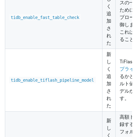
スの一
く
ために
追
プロー
tidb_enable_fast_table_check
加
御しま
さ
これは
れ
ること
た
新
し
TiFl
く
プライ
追
るかど
tidb_enable_tiflash_pipeline_model
加
ルト値
さ
デルが
れ
す。
た
高額ト
新
録する
し
フォル
く