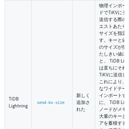
物理インポー
ドでTiKVに
送信する際の
エストあたり
サイズを指定
す。キーと値
のサイズが指
たしきい値に
と、 TiDB Ligh
は直ちにそれ
TiKVに送信
これにより、
なワイドテー
新しく
インポートす
TiDB
追加さ
に、 TiDB Ligh
send-kv-size
Lightning
れた
ノードがメモ
大量のキーと
アを蓄積する