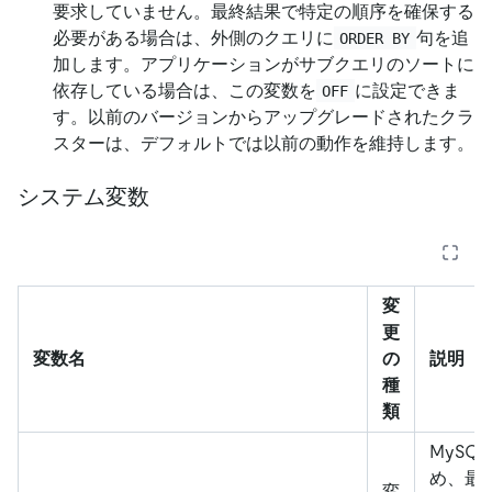
要求していません。最終結果で特定の順序を確保する
必要がある場合は、外側のクエリに
句を追
ORDER BY
加します。アプリケーションがサブクエリのソートに
依存している場合は、この変数を
に設定できま
OFF
す。以前のバージョンからアップグレードされたクラ
スターは、デフォルトでは以前の動作を維持します。
システム変数
変
更
変数名
の
説明
種
類
MySQ
め、最
変