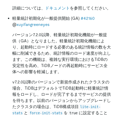
詳細については、
ドキュメント
を参照してください。
軽量統計初期化が一般提供開始 (GA)
#42160
@
xuyifangreeneyes
バージョン7.2.0以降、軽量統計初期化機能が一般提
供（GA）となりました。軽量統計初期化機能によ
り、起動時にロードする必要のある統計情報の数を大
幅に削減できるため、統計情報のロード速度が向上し
ます。この機能は、複雑な実行環境におけるTiDBの
安定性を高め、TiDBノードの再起動時にサービス全
体への影響を軽減します。
v7.2.0以降のバージョンで新規作成されたクラスタの
場合、TiDBはデフォルトでTiDB起動時に軽量統計情
報をロードし、ロードが完了するまでサービスの提供
を待ちます。以前のバージョンからアップグレードし
たクラスタの場合は、TiDB構成項目
lite-init-
と
を
に設定すること
stats
force-init-stats
true