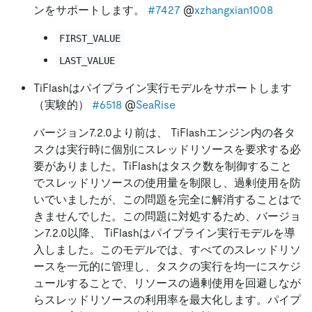
ンをサポートします。
#7427
@
xzhangxian1008
FIRST_VALUE
LAST_VALUE
TiFlashはパイプライン実行モデルをサポートします
（実験的）
#6518
@
SeaRise
バージョン7.2.0より前は、 TiFlashエンジン内の各タ
スクは実行時に個別にスレッドリソースを要求する必
要がありました。TiFlashはタスク数を制御すること
でスレッドリソースの使用量を制限し、過剰使用を防
いでいましたが、この問題を完全に解消することはで
きませんでした。この問題に対処するため、バージョ
ン7.2.0以降、 TiFlashはパイプライン実行モデルを導
入しました。このモデルでは、すべてのスレッドリソ
ースを一元的に管理し、タスクの実行を均一にスケジ
ュールすることで、リソースの過剰使用を回避しなが
らスレッドリソースの利用率を最大化します。パイプ