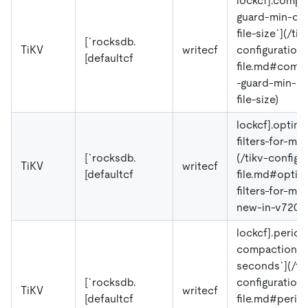
lockcf].compa
guard-min-ou
file-size`](/tik
[`rocksdb.
TiKV
writecf
configuration-
[defaultcf
file.md#comp
-guard-min-ou
file-size)
lockcf].optimi
filters-for-me
[`rocksdb.
(/tikv-configu
TiKV
writecf
[defaultcf
file.md#optim
filters-for-m
new-in-v720)
lockcf].period
compaction-
seconds`](/ti
[`rocksdb.
configuration-
TiKV
writecf
[defaultcf
file.md#perio