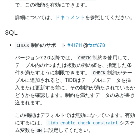
で、この機能を有効にできます。
詳細については、
ドキュメント
を参照してください。
SQL
制約のサポート
#41711
@
fzzf678
CHECK
バージョン7.2.0以降では、
制約を使用して、
CHECK
テーブル内の1つまたは複数の列の値を、指定した条
件を満たすように制限できます。
制約がテー
CHECK
ブルに追加されると、TiDBはテーブルにデータを挿
入または更新する前に、その制約が満たされているか
どうかを確認します。制約を満たすデータのみが書き
込まれます。
この機能はデフォルトでは無効になっています。有効
にするには、
システ
tidb_enable_check_constraint
ム変数を
に設定してください。
ON