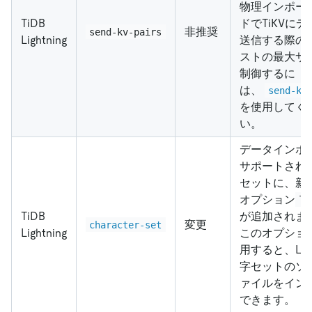
物理インポー
TiDB
ドでTiKVに
非推奨
send-kv-pairs
Lightning
送信する際の
ストの最大サ
制御するに
は、
send-kv
を使用してく
い。
データインポ
サポートされ
セットに、新
オプション
la
TiDB
が追加されま
変更
character-set
Lightning
このオプショ
用すると、Lati
字セットのソ
ァイルをイン
できます。