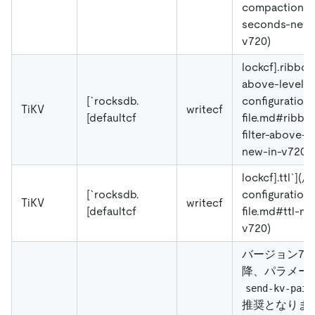
compaction-
seconds-new-
v720)
lockcf].ribbon-
above-level`](
[`rocksdb.
configuration-
TiKV
writecf
[defaultcf
file.md#ribbo
filter-above-l
new-in-v720)
lockcf].ttl`](/t
[`rocksdb.
configuration-
TiKV
writecf
[defaultcf
file.md#ttl-ne
v720)
バージョン7.2
降、パラメー
send-kv-pair
推奨となりま