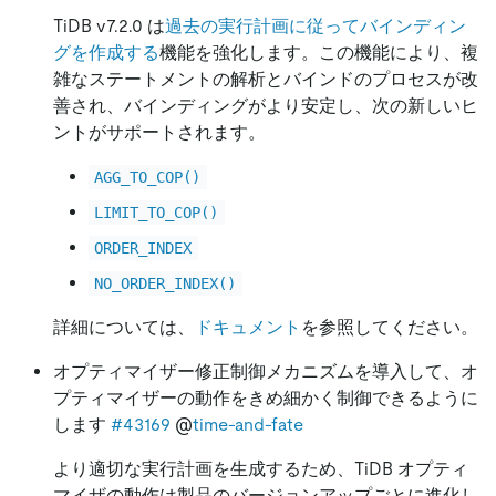
TiDB v7.2.0 は
過去の実行計画に従ってバインディン
グを作成する
機能を強化します。この機能により、複
雑なステートメントの解析とバインドのプロセスが改
善され、バインディングがより安定し、次の新しいヒ
ントがサポートされます。
AGG_TO_COP()
LIMIT_TO_COP()
ORDER_INDEX
NO_ORDER_INDEX()
詳細については、
ドキュメント
を参照してください。
オプティマイザー修正制御メカニズムを導入して、オ
プティマイザーの動作をきめ細かく制御できるように
します
#43169
@
time-and-fate
より適切な実行計画を生成するため、TiDB オプティ
マイザの動作は製品のバージョンアップごとに進化し