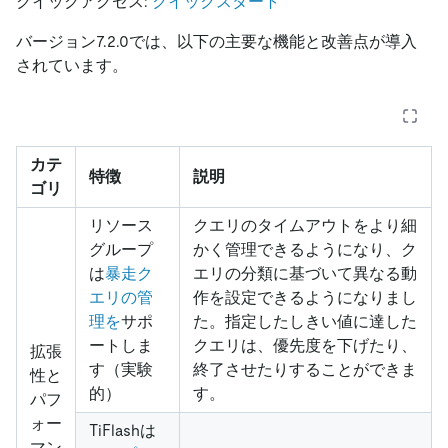
クイックアクセス:
クイックスタート
バージョン7.2.0では、以下の主要な機能と改善点が導入
されています。
カテ
特徴
説明
ゴリ
リソース
クエリのタイムアウトをより細
グループ
かく管理できるようになり、ク
は
暴走ク
エリの分類に基づいて異なる動
エリの管
作を設定できるようになりまし
理を
サポ
た。指定したしきい値に達した
ートしま
クエリは、優先度を下げたり、
拡張
す（実験
終了させたりすることができま
性と
的）
す。
パフ
ォー
TiFlashは
マン