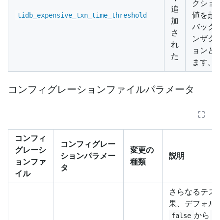
クショ
追
値を超
tidb_expensive_txn_time_threshold
加
バック
さ
ンザク
れ
ョンと
た
ます。
コンフィグレーションファイルパラメータ
コンフィ
コンフィグレー
グレーシ
変更の
ションパラメー
説明
ョンファ
種類
タ
イル
さらなるテス
果、デフォル
から
false
t