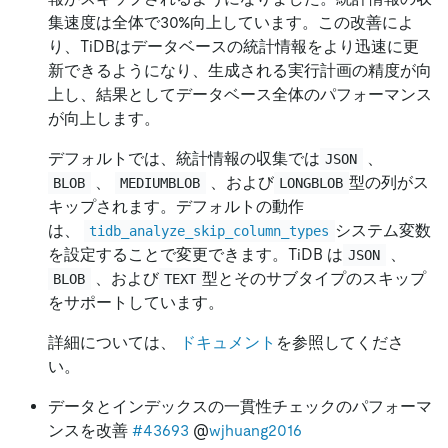
集速度は全体で30%向上しています。この改善によ
り、TiDBはデータベースの統計情報をより迅速に更
新できるようになり、生成される実行計画の精度が向
上し、結果としてデータベース全体のパフォーマンス
が向上します。
デフォルトでは、統計情報の収集では
、
JSON
、
、および
型の列がス
BLOB
MEDIUMBLOB
LONGBLOB
キップされます。デフォルトの動作
は、
システム変数
tidb_analyze_skip_column_types
を設定することで変更できます。TiDB は
、
JSON
、および
型とそのサブタイプのスキップ
BLOB
TEXT
をサポートしています。
詳細については、
ドキュメント
を参照してくださ
い。
データとインデックスの一貫性チェックのパフォーマ
ンスを改善
#43693
@
wjhuang2016