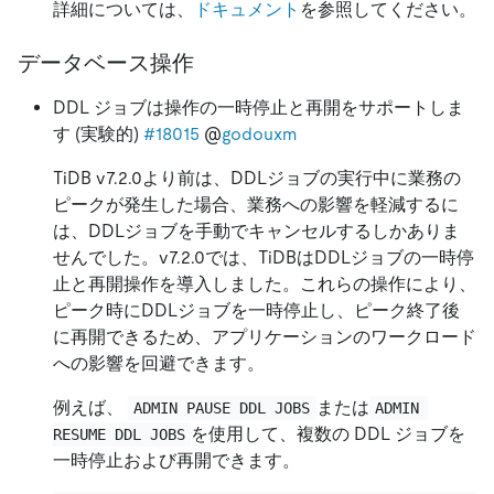
詳細については、
ドキュメント
を参照してください。
データベース操作
DDL ジョブは操作の一時停止と再開をサポートしま
す (実験的)
#18015
@
godouxm
TiDB v7.2.0より前は、DDLジョブの実行中に業務の
ピークが発生した場合、業務への影響を軽減するに
は、DDLジョブを手動でキャンセルするしかありま
せんでした。v7.2.0では、TiDBはDDLジョブの一時停
止と再開操作を導入しました。これらの操作により、
ピーク時にDDLジョブを一時停止し、ピーク終了後
に再開できるため、アプリケーションのワークロード
への影響を回避できます。
例えば、
または
ADMIN PAUSE DDL JOBS
ADMIN 
を使用して、複数の DDL ジョブを
RESUME DDL JOBS
一時停止および再開できます。