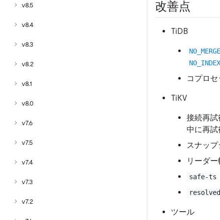
改善点
v8.5
v8.4
TiDB
v8.3
NO_MERG
NO_INDE
v8.2
コプロセ
v8.1
TiKV
v8.0
接続再試
v7.6
中に再試
v7.5
スナップ
リーダー
v7.4
safe-ts
v7.3
resolve
v7.2
ツール