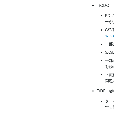
TiCDC
PD
ーが
CS
9658
一部
SA
一部
を修
上流
問題
TiDB Ligh
ター
する