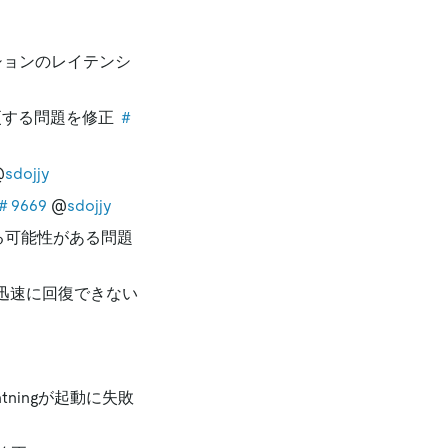
ションのレイテンシ
更する問題を修正
＃
@
sdojjy
＃9669
@
sdojjy
する可能性がある問題
ら迅速に回復できない
tningが起動に失敗