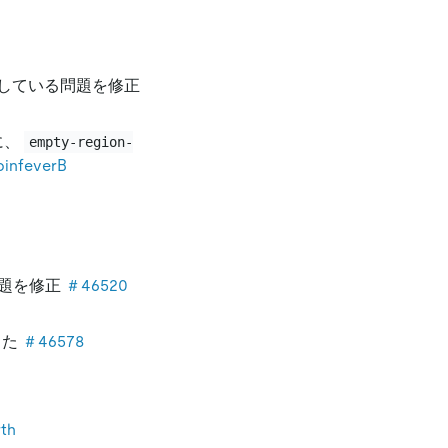
している問題を修正
に、
empty-region-
binfeverB
問題を修正
＃46520
した
＃46578
rth