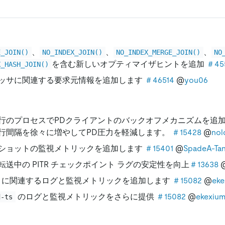
、
、
、
E_JOIN()
NO_INDEX_JOIN()
NO_INDEX_MERGE_JOIN()
NO
を含む新しいオプティマイザヒントを追加
＃45
X_HASH_JOIN()
ッサに関連する要求元情報を追加します
＃46514
@
you06
行のプロセスでPDクライアントのバックオフメカニズムを追
行間隔を徐々に増やしてPD圧力を軽減します。
＃15428
@
nol
ショットの監視メトリックを追加します
＃15401
@
SpadeA-Ta
転送中の PITR チェックポイント ラグの安定性を向上
＃13638
に関連するログと監視メトリックを追加します
＃15082
@
eke
のログと監視メトリックをさらに提供
＃15082
@
ekexiu
d-ts