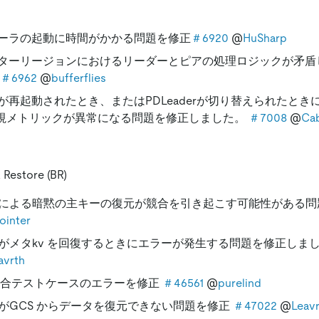
ーラの起動に時間がかかる問題を修正
＃6920
@
HuSharp
ターリージョンにおけるリーダーとピアの処理ロジックが矛盾
＃6962
@
bufferflies
が再起動されたとき、またはPDLeaderが切り替えられたとき
視メトリックが異常になる問題を修正しました。
＃7008
@
Ca
 Restore (BR)
TRによる暗黙の主キーの復元が競合を引き起こす可能性がある
ointer
TRがメタkv を回復するときにエラーが発生する問題を修正しま
avrth
統合テストケースのエラーを修正
＃46561
@
purelind
TRがGCS からデータを復元できない問題を修正
＃47022
@
Leav