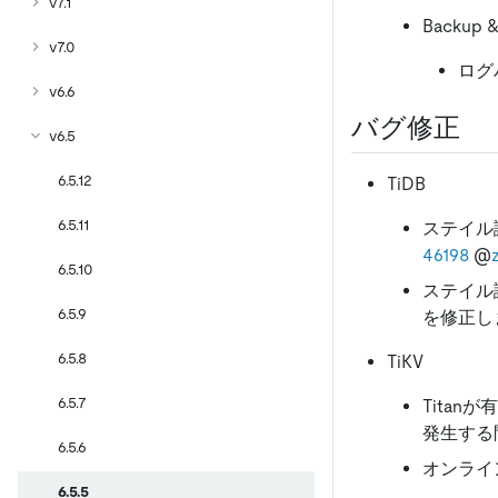
v7.1
Backup &
v7.0
ログ
v6.6
バグ修正
v6.5
6.5.12
TiDB
6.5.11
ステイル
46198
@
6.5.10
ステイル
6.5.9
を修正し
6.5.8
TiKV
6.5.7
Titan
発生する
6.5.6
オンライ
6.5.5