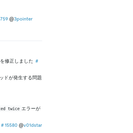
759
@
3pointer
題を修正しました
＃
ーヘッドが発生する問題
エラーが
ted twice
＃15580
@
v01dstar