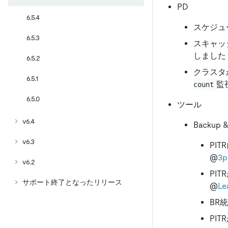
PD
6.5.4
スケジュ
6.5.3
スキャッ
しました
6.5.2
クラスタ
6.5.1
監
count
6.5.0
ツール
v6.4
Backup &
v6.3
PI
@
3p
v6.2
PI
サポート終了となったリリース
@
Le
BR
PI