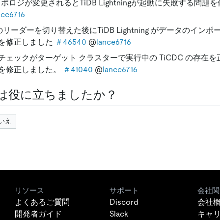
トポロジが変更されるとTiDB Lightningが起動に失敗する問題
nce6716
 のリーダーを切り替えた後にTiDB Lightning がデータのイ
を修正しました
＃46540
@
lance6716
チェックがターゲット クラスターで実行中の TiCDC の存在
を修正しました。
＃41040
@
lance6716
は役に立ちましたか？
いえ
リソース
サポート
会社関
よくあるご質問
Discord
会社
開発者ガイド
Slack
キャ