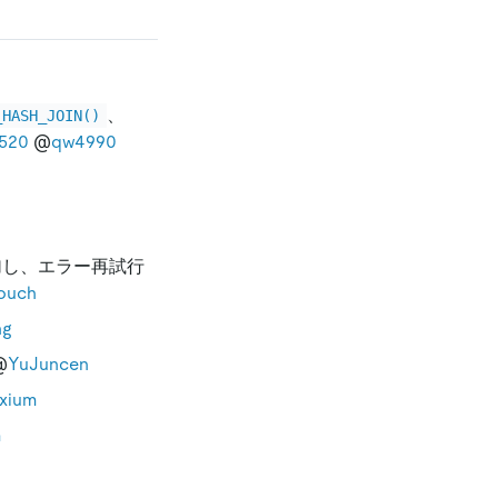
、
_HASH_JOIN()
520
@
qw4990
加し、エラー再試行
ouch
ng
@
YuJuncen
xium
m