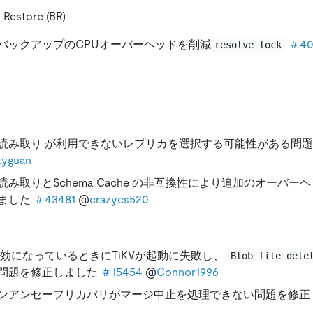
 Restore (BR)
バックアップのCPUオーバーヘッドを削減
＃40
resolve lock
読み取り が利用できないレプリカを選択する可能性がある問
zyguan
読み取りとSchema Cache の非互換性により追加のオーバ
ました
＃43481
@
crazycs520
が有効になっているときにTiKVが起動に失敗し、
Blob file dele
問題を修正しました
＃15454
@
Connor1996
ンアンセーフリカバリがマージ中止を処理できない問題を修正