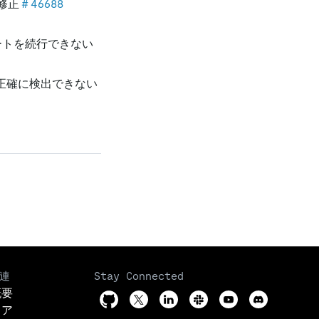
を修正
＃46688
ンポートを続行できない
を正確に検出できない
連
Stay Connected
概要
リア