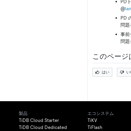
PD
@
la
PD
問題
事前
問題
このページ
はい
い
製品
エコシステム
TiDB Cloud Starter
TiKV
TiDB Cloud Dedicated
TiFlash