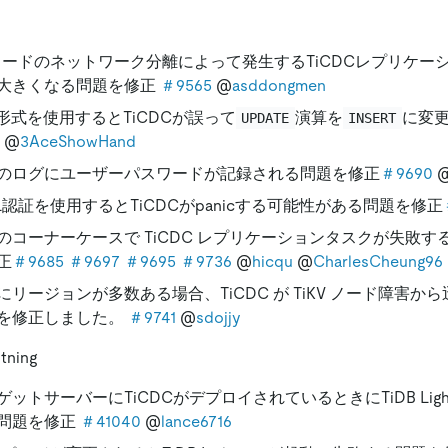
ノードのネットワーク分離によって発生するTiCDCレプリケー
大きくなる問題を修正
＃9565
@
asddongmen
V形式を使用するとTiCDCが誤って
演算を
に変
UPDATE
INSERT
@
3AceShowHand
のログにユーザーパスワードが記録される問題を修正
＃9690
SL認証を使用するとTiCDCがpanicする可能性がある問題を修正
のコーナーケースで TiCDC レプリケーションタスクが失敗
正
＃9685
＃9697
＃9695
＃9736
@
hicqu
@
CharlesCheung96
にリージョンが多数ある場合、TiCDC が TiKV ノード障害か
を修正しました。
＃9741
@
sdojjy
tning
ゲットサーバーにTiCDCがデプロイされているときにTiDB Ligh
問題を修正
＃41040
@
lance6716