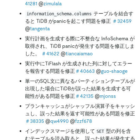
41281
@
zimulala
テーブルを結合す
information_schema.columns
ると TiDB がpanicを起こす問題を修正
＃32459
@
tangenta
実行計画を生成する際に不整合な InfoSchema が
取得され、TiDB panicが発生する問題を修正しま
した。
＃41622
@
tiancaiamao
実行中にTiFlash が生成された列に対してエラー
を報告する問題を修正
＃40663
@
guo-shaoge
単一のSQL文に異なるパーティションテーブルが
出現した場合にTiDBが誤った結果を生成する可
能性がある問題を修正
＃42135
@
mjonss
プランキャッシュがシャッフル演算子をキャッシ
ュし、誤った結果を返す可能性がある問題を修正
＃38335
@
qw4990
@
fzzf678
インデックスマージを使用して
型の列を含
SET
むテーブルを読み取ると、誤った結果が発生する