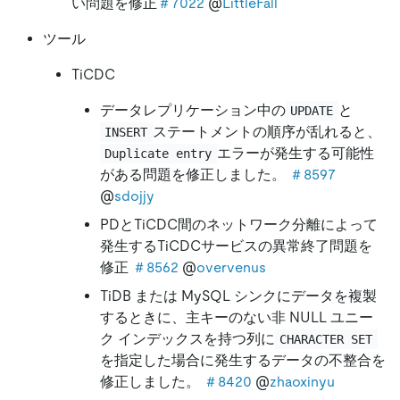
い問題を修正
＃7022
@
LittleFall
ツール
TiCDC
データレプリケーション中の
と
UPDATE
ステートメントの順序が乱れると、
INSERT
エラーが発生する可能性
Duplicate entry
がある問題を修正しました。
＃8597
@
sdojjy
PDとTiCDC間のネットワーク分離によって
発生するTiCDCサービスの異常終了問題を
修正
＃8562
@
overvenus
TiDB または MySQL シンクにデータを複製
するときに、主キーのない非 NULL ユニー
ク インデックスを持つ列に
CHARACTER SET
を指定した場合に発生するデータの不整合を
修正しました。
＃8420
@
zhaoxinyu