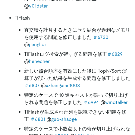
@
v01dstar
TiFlash
直交積を計算するときにセミ結合が過剰なメモリ
を使用する問題を修正しました
＃6730
@
gengliqi
TiFlashログ検索が遅すぎる問題を修正
＃6829
@
hehechen
新しい照合順序を有効にした後に TopN/Sort 演
算子が誤った結果を生成する問題を修正しました
＃6807
@
xzhangxian1008
特定のケースで 10 進キャストが誤って切り上げ
られる問題を修正しました
＃6994
@
windtalker
TiFlashが生成された列を認識できない問題を修
正
＃6801
@
guo-shaoge
特定のケースで小数点以下の桁が切り上げられな