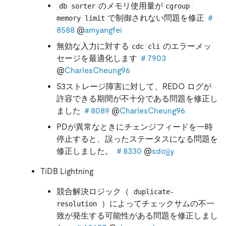
のメモリ使用量が
db sorter
cgroup 
で制御されない問題を修正
＃
memory limit
8588
@
amyangfei
無効な入力に対する
のエラーメッ
cdc cli
セージを最適化します
＃7903
@
CharlesCheung96
S3ストレージ障害に対して、REDO ログが
許容できる期間が不十分である問題を修正し
ました
＃8089
@
CharlesCheung96
PDが異常なときにチェンジフィードを一時
停止すると、誤ったステータスになる問題を
修正しました。
＃8330
@
sdojjy
TiDB Lightning
競合解決ロジック（
duplicate-
）によってチェックサムの不一
resolution
致が発生する可能性がある問題を修正しまし