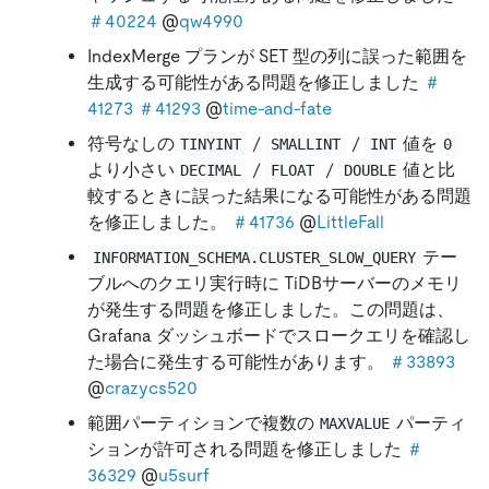
＃40224
@
qw4990
IndexMerge プランが SET 型の列に誤った範囲を
生成する可能性がある問題を修正しました
＃
41273
＃41293
@
time-and-fate
符号なしの
/
/
値を
TINYINT
SMALLINT
INT
0
より小さい
/
/
値と比
DECIMAL
FLOAT
DOUBLE
較するときに誤った結果になる可能性がある問題
を修正しました。
＃41736
@
LittleFall
テー
INFORMATION_SCHEMA.CLUSTER_SLOW_QUERY
ブルへのクエリ実行時に TiDBサーバーのメモリ
が発生する問題を修正しました。この問題は、
Grafana ダッシュボードでスロークエリを確認し
た場合に発生する可能性があります。
＃33893
@
crazycs520
範囲パーティションで複数の
パーティ
MAXVALUE
ションが許可される問題を修正しました
＃
36329
@
u5surf