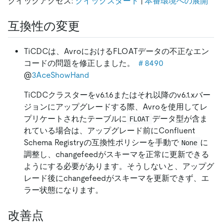
クイックアクセス:
クイックスタート
|
本番環境への展開
互換性の変更
TiCDCは、AvroにおけるFLOATデータの不正なエン
コードの問題を修正しました。
＃8490
@
3AceShowHand
TiCDCクラスターをv6.1.6またはそれ以降のv6.1.xバー
ジョンにアップグレードする際、Avroを使用してレ
プリケートされたテーブルに
データ型が含ま
FLOAT
れている場合は、アップグレード前にConfluent
Schema Registryの互換性ポリシーを手動で
に
None
調整し、changefeedがスキーマを正常に更新できる
ようにする必要があります。そうしないと、アップグ
レード後にchangefeedがスキーマを更新できず、エ
ラー状態になります。
改善点