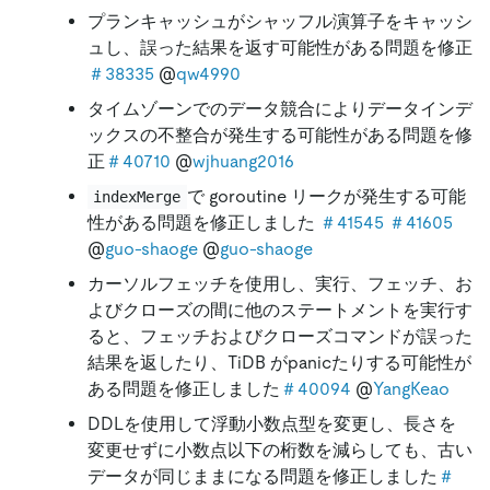
プランキャッシュがシャッフル演算子をキャッシ
ュし、誤った結果を返す可能性がある問題を修正
＃38335
@
qw4990
タイムゾーンでのデータ競合によりデータインデ
ックスの不整合が発生する可能性がある問題を修
正
＃40710
@
wjhuang2016
で goroutine リークが発生する可能
indexMerge
性がある問題を修正しました
＃41545
＃41605
@
guo-shaoge
@
guo-shaoge
カーソルフェッチを使用し、実行、フェッチ、お
よびクローズの間に他のステートメントを実行す
ると、フェッチおよびクローズコマンドが誤った
結果を返したり、TiDB がpanicたりする可能性が
ある問題を修正しました
＃40094
@
YangKeao
DDLを使用して浮動小数点型を変更し、長さを
変更せずに小数点以下の桁数を減らしても、古い
データが同じままになる問題を修正しました
＃