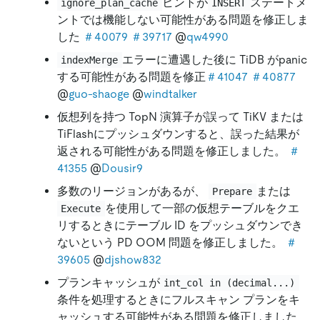
ヒントが
ステートメ
ignore_plan_cache
INSERT
ントでは機能しない可能性がある問題を修正しま
した
＃40079
＃39717
@
qw4990
エラーに遭遇した後に TiDB がpanic
indexMerge
する可能性がある問題を修正
＃41047
＃40877
@
guo-shaoge
@
windtalker
仮想列を持つ TopN 演算子が誤って TiKV または
TiFlashにプッシュダウンすると、誤った結果が
返される可能性がある問題を修正しました。
＃
41355
@
Dousir9
多数のリージョンがあるが、
または
Prepare
を使用して一部の仮想テーブルをクエ
Execute
リするときにテーブル ID をプッシュダウンでき
ないという PD OOM 問題を修正しました。
＃
39605
@
djshow832
プランキャッシュが
int_col in (decimal...)
条件を処理するときにフルスキャン プランをキ
ャッシュする可能性がある問題を修正しました