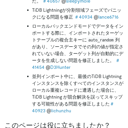
た。
＃40657
@
sleepymole
TiDB Lightningが分割領域フェーズでパニッ
クになる問題を修正
＃40934
@
lance6716
ローカルバックエンドモードでデータをイン
ポートする際に、インポートされたターゲッ
トテーブルの複合主キーに
列
auto_random
があり、ソースデータでその列の値が指定さ
れていない場合、ターゲット列が自動的にデ
ータを生成しない問題を修正しました。
＃
41454
@
D3Hunter
並列インポート中に、最後のTiDB Lightning
インスタンスを除くすべてのインスタンスが
ローカル重複レコードに遭遇した場合に、
TiDB Lightning が競合解決を誤ってスキップ
する可能性がある問題を修正しました
＃
40923
@
lichunzhu
このページは役に立ちましたか？