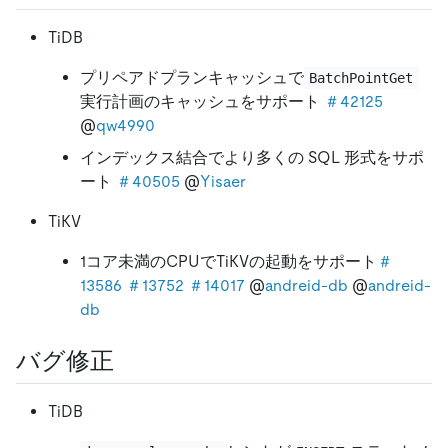
TiDB
プリペアドプランキャッシュで
BatchPointGet
実行計画のキャッシュをサポート
＃42125
@
qw4990
インデックス結合でより多くの SQL 形式をサポ
ート
＃40505
@
Yisaer
TiKV
1コア未満のCPUでTiKVの起動をサポート
＃
13586
＃13752
＃14017
@
andreid-db
@
andreid-
db
バグ修正
TiDB