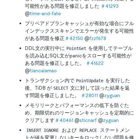
可能性がある問題を修正しました
＃41293
@
time-and-fate
プリペアドプランキャッシュが有効な場合にフル
インデックススキャンでエラーが発生する可能性
がある問題を修正
＃42150
@
fzzf678
DDL文の実行中に
を使用してテーブル
PointGet
を読み込むSQL文がpanicをスローする可能性が
ある問題を修正しました。
＃41622
@
tiancaiamao
トランザクション内で
を実行した
PointUpdate
後、TiDB が
文に対して誤った結果を返
SELECT
す問題を修正しました。
＃28011
@
zyguan
メモリリークとパフォーマンスの低下を防ぐた
め、期限切れのリージョンキャッシュを定期的に
クリアします
＃40461
@
sticnarf
@
zyguan
および
ステートメン
INSERT IGNORE
REPLACE
トが値を変更しないキーをロックしない問題を修