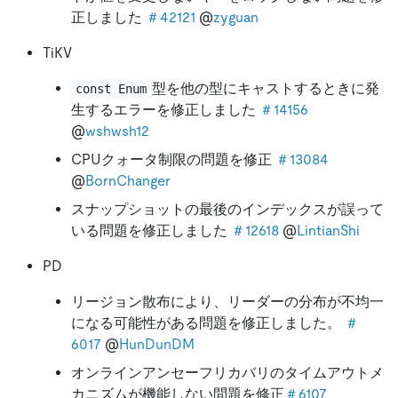
正しました
＃42121
@
zyguan
TiKV
型を他の型にキャストするときに発
const Enum
生するエラーを修正しました
＃14156
@
wshwsh12
CPUクォータ制限の問題を修正
＃13084
@
BornChanger
スナップショットの最後のインデックスが誤って
いる問題を修正しました
＃12618
@
LintianShi
PD
リージョン散布により、リーダーの分布が不均一
になる可能性がある問題を修正しました。
＃
6017
@
HunDunDM
オンラインアンセーフリカバリのタイムアウトメ
カニズムが機能しない問題を修正
＃6107