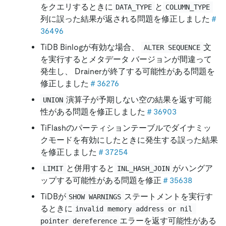
をクエリするときに
と
DATA_TYPE
COLUMN_TYPE
列に誤った結果が返される問題を修正しました
＃
36496
TiDB Binlogが有効な場合、
文
ALTER SEQUENCE
を実行するとメタデータ バージョンが間違って
発生し、 Drainerが終了する可能性がある問題を
修正しました
＃36276
演算子が予期しない空の結果を返す可能
UNION
性がある問題を修正しました
＃36903
TiFlashのパーティションテーブルでダイナミッ
クモードを有効にしたときに発生する誤った結果
を修正しました
＃37254
と併用すると
がハングア
LIMIT
INL_HASH_JOIN
ップする可能性がある問題を修正
＃35638
TiDBが
ステートメントを実行す
SHOW WARNINGS
るときに
invalid memory address or nil 
エラーを返す可能性がある
pointer dereference