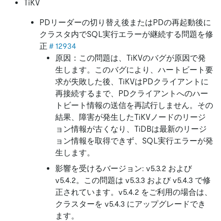
TiKV
PDリーダーの切り替え後またはPDの再起動後に
クラスタ内でSQL実行エラーが継続する問題を修
正
＃12934
原因：この問題は、TiKVのバグが原因で発
生します。このバグにより、ハートビート要
求が失敗した後、TiKVはPDクライアントに
再接続するまで、PDクライアントへのハー
トビート情報の送信を再試行しません。その
結果、障害が発生したTiKVノードのリージ
ョン情報が古くなり、TiDBは最新のリージ
ョン情報を取得できず、SQL実行エラーが発
生します。
影響を受けるバージョン: v5.3.2 および
v5.4.2。この問題は v5.3.3 および v5.4.3 で修
正されています。v5.4.2 をご利用の場合は、
クラスターを v5.4.3 にアップグレードでき
ます。