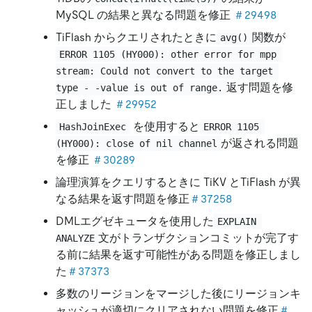
MySQL の結果と異なる問題を修正
＃29498
TiFlash からクエリされたときに
関数が
avg()
ERROR 1105 (HY000): other error for mpp 
stream: Could not convert to the target 
返す問題を修
type - -value is out of range.
正しました
＃29952
を使用すると
HashJoinExec
ERROR 1105 
が返される問題
(HY000): close of nil channel
を修正
＃30289
論理演算をクエリするときに TiKV とTiFlash が異
なる結果を返す問題を修正
＃37258
DMLエグゼキュータを使用した
EXPLAIN 
文がトランザクションコミットが完了す
ANALYZE
る前に結果を返す可能性がある問題を修正しまし
た
＃37373
多数のリージョンをマージした後にリージョンキ
ャッシュが適切にクリアされない問題を修正
＃