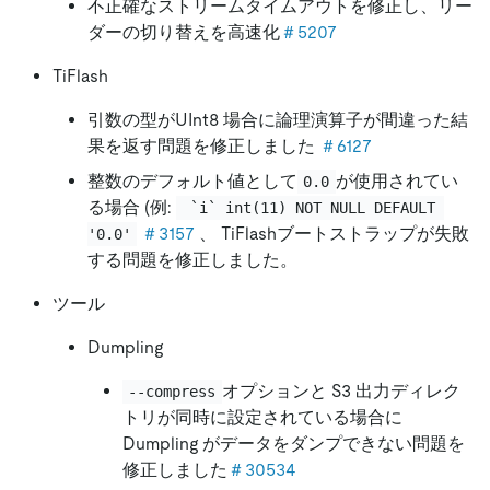
不正確なストリームタイムアウトを修正し、リー
ダーの切り替えを高速化
＃5207
TiFlash
引数の型がUInt8 場合に論理演算子が間違った結
果を返す問題を修正しました
＃6127
整数のデフォルト値として
が使用されてい
0.0
る場合 (例:
 `i` int(11) NOT NULL DEFAULT 
＃3157
、 TiFlashブートストラップが失敗
'0.0'
する問題を修正しました。
ツール
Dumpling
オプションと S3 出力ディレク
--compress
トリが同時に設定されている場合に
Dumpling がデータをダンプできない問題を
修正しました
＃30534