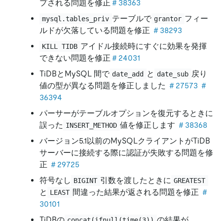
プされる問題を修正
＃38363
テーブルで
フィー
mysql.tables_priv
grantor
ルドが欠落している問題を修正
＃38293
アイドル接続時にすぐに効果を発揮
KILL TIDB
できない問題を修正
＃24031
TiDBとMySQL 間で
と
戻り
date_add
date_sub
値の型が異なる問題を修正しました
＃27573
＃
36394
パーサーがテーブルオプションを復元するときに
誤った
値を修正します
＃38368
INSERT_METHOD
バージョン5.1以前のMySQLクライアントがTiDB
サーバーに接続する際に認証が失敗する問題を修
正
＃29725
符号なし
引数を渡したときに
BIGINT
GREATEST
と
間違った結果が返される問題を修正
＃
LEAST
30101
TiDBの
の結果が
concat(ifnull(time(3))