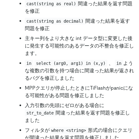
間違った結果を返す問題
cast(string as real)
を修正
間違った結果を返す
cast(string as decimal)
問題を修正
主キー列をより大きな int データ型に変更した後
に発生する可能性のあるデータの不整合を修正し
ます。
、
よう
in
select (arg0, arg1) in (x,y)
in
な複数の引数を持つ場合に間違った結果が返され
るバグを修正しました
MPPクエリが停止したときにTiFlashがpanicにな
る可能性がある問題を修正しました
入力引数の先頭にゼロがある場合に
間違った結果を返す問題を修正し
str_to_date
ました
フィルタが
形式の場合にクエリ
where <string>
が間違った結果を返す問題を修正しました