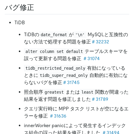
バグ修正
TiDB
TiDBの
が
MySQLと互換性の
date_format
'\n'
ない方法で処理する問題を修正
＃32232
テーブルスキーマを
alter column set default
誤って更新する問題を修正
＃31074
有効になっている
tidb_restricted_read_only
ときに
自動的に有効にな
tidb_super_read_only
らないバグを修正
＃31745
照合順序
または
関数が間違った
greatest
least
結果を返す問題を修正しました
＃31789
クエリ実行時に MPP タスク リストが空になるエ
ラーを修正
＃31636
innerWorker panicによって発生するインデック
ス結合の誤った結果を修正しました
＃31494