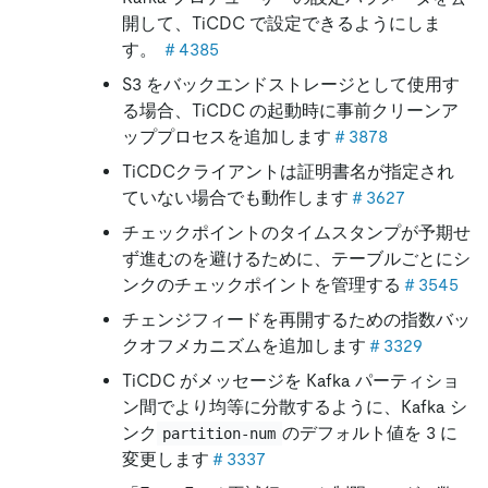
開して、TiCDC で設定できるようにしま
す。
＃4385
S3 をバックエンドストレージとして使用す
る場合、TiCDC の起動時に事前クリーンア
ッププロセスを追加します
＃3878
TiCDCクライアントは証明書名が指定され
ていない場合でも動作します
＃3627
チェックポイントのタイムスタンプが予期せ
ず進むのを避けるために、テーブルごとにシ
ンクのチェックポイントを管理する
＃3545
チェンジフィードを再開するための指数バッ
クオフメカニズムを追加します
＃3329
TiCDC がメッセージを Kafka パーティショ
ン間でより均等に分散するように、Kafka シ
ンク
のデフォルト値を 3 に
partition-num
変更します
＃3337