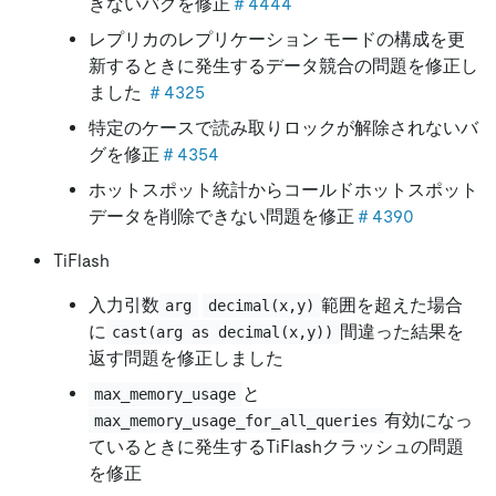
きないバグを修正
＃4444
レプリカのレプリケーション モードの構成を更
新するときに発生するデータ競合の問題を修正し
ました
＃4325
特定のケースで読み取りロックが解除されないバ
グを修正
＃4354
ホットスポット統計からコールドホットスポット
データを削除できない問題を修正
＃4390
TiFlash
入力引数
範囲を超えた場合
arg
decimal(x,y)
に
間違った結果を
cast(arg as decimal(x,y))
返す問題を修正しました
と
max_memory_usage
有効になっ
max_memory_usage_for_all_queries
ているときに発生するTiFlashクラッシュの問題
を修正