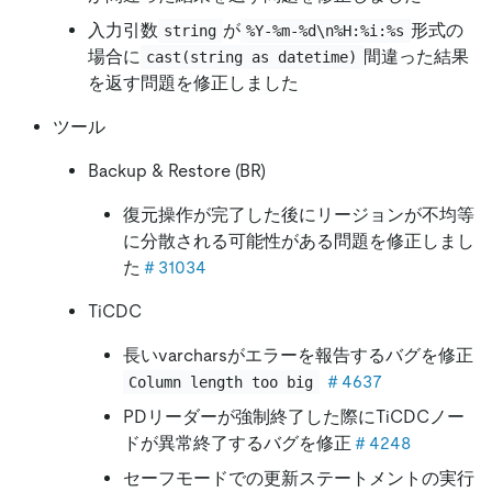
入力引数
が
形式の
string
%Y-%m-%d\n%H:%i:%s
場合に
間違った結果
cast(string as datetime)
を返す問題を修正しました
ツール
Backup & Restore (BR)
復元操作が完了した後にリージョンが不均等
に分散される可能性がある問題を修正しまし
た
＃31034
TiCDC
長いvarcharsがエラーを報告するバグを修正
＃4637
Column length too big
PDリーダーが強制終了した際にTiCDCノー
ドが異常終了するバグを修正
＃4248
セーフモードでの更新ステートメントの実行