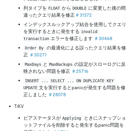
列タイプを
から
に変更した後の間
FLOAT
DOUBLE
違ったクエリ結果を修正
＃31372
インデックスルックアップ結合を使用してクエリ
を実行するときに発生する
invalid 
エラーを修正します
＃30468
transaction
の最適化による誤ったクエリ結果を修
Order By
正
＃30271
と
の設定がスローログに反
MaxDays
MaxBackups
映されない問題を修正
＃25716
INSERT ... SELECT ... ON DUPLICATE KEY 
文を実行するとpanicが発生する問題を修
UPDATE
正しました
＃28078
TiKV
ピアステータスが
ときにスナップショ
Applying
ットファイルを削除すると発生するpanic問題を