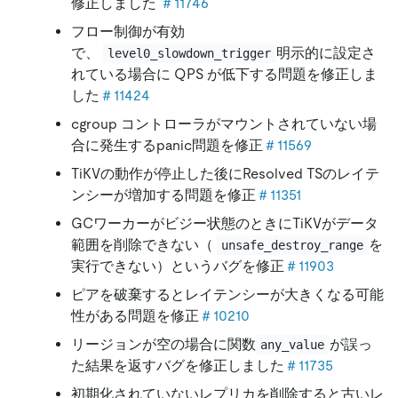
修正しました
＃11746
フロー制御が有効
で、
明示的に設定さ
level0_slowdown_trigger
れている場合に QPS が低下する問題を修正しま
した
＃11424
cgroup コントローラがマウントされていない場
合に発生するpanic問題を修正
＃11569
TiKVの動作が停止した後にResolved TSのレイテ
ンシーが増加する問題を修正
＃11351
GCワーカーがビジー状態のときにTiKVがデータ
範囲を削除できない（
を
unsafe_destroy_range
実行できない）というバグを修正
＃11903
ピアを破棄するとレイテンシーが大きくなる可能
性がある問題を修正
＃10210
リージョンが空の場合に関数
が誤っ
any_value
た結果を返すバグを修正しました
＃11735
初期化されていないレプリカを削除すると古いレ