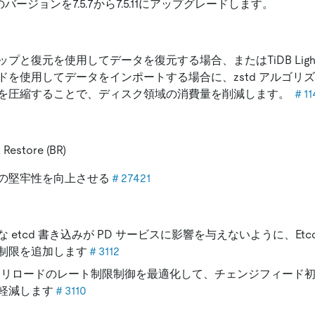
naのバージョンを7.5.7から7.5.11にアップグレードします。
プと復元を使用してデータを復元する場合、またはTiDB Lightn
ドを使用してデータをインポートする場合に、zstd アルゴリズム
を圧縮することで、ディスク領域の消費量を削減します。
＃11
 Restore (BR)
の堅牢性を向上させる
＃27421
な etcd 書き込みが PD サービスに影響を与えないように、Etcd
制限を追加します
＃3112
KV リロードのレート制限制御を最適化して、チェンジフィード初期
軽減します
＃3110