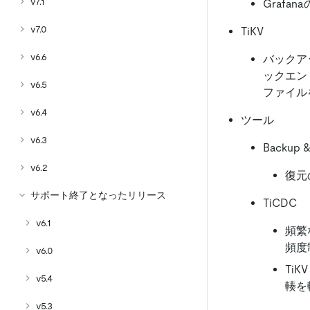
v7.1
Grafa
v7.0
TiKV
v6.6
バックアッ
ックエン
v6.5
ファイル
v6.4
ツール
v6.3
Backup &
v6.2
復元
サポート終了となったリリース
TiCDC
v6.1
頻繁
頻度
v6.0
Ti
v5.4
輳を
v5.3