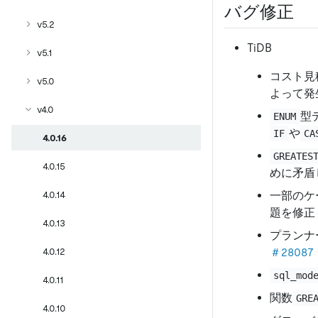
バグ修正
v5.2
TiDB
v5.1
コスト見
v5.0
よって発
v4.0
型
ENUM
や
IF
CA
4.0.16
GREATES
4.0.15
めに矛盾
4.0.14
一部のケ
題を修正
4.0.13
プランナ
4.0.12
＃28087
sql_mod
4.0.11
関数
GRE
4.0.10