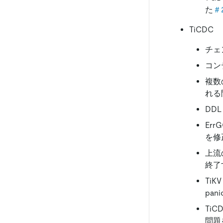
た
＃
TiCDC
チェ
コン
複数
れる
DD
Err
を修
上流
終了
Ti
pa
Ti
問題