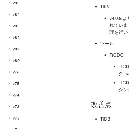
v8.5
TiKV
v8.4
v4.0.
れていまし
v8.3
理を行い
v8.2
ツール
v8.1
TiCDC
v8.0
Ti
v7.6
ク
m
Ti
v7.5
シン
v7.4
改善点
v7.3
v7.2
TiDB