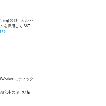
ing のローカル バ
を採用して SST
469
Worker にティック
化中の gPRC 輻