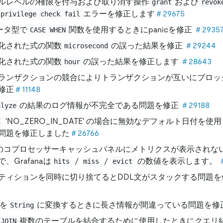
ルレベルの権限を付与および取り消す操作
および
grant
revok
エラーを修正します
＃29675
privilege check fail
ータ型で
関数を使用するときにpanicを修正
＃2935
CASE WHEN
化された式の関数
の誤った結果を修正
＃29244
microsecond
化された式の関数
の誤った結果を修正します
＃28643
hour
ランザクションの競合によりトランザクションが互いにブロッ
修正
＃11148
の結果のログ情報が不完全である問題を修正
＃29188
alyze
'NO_ZERO_IN_DATE' の場合に無効なデフォルト日付を
E
問題を修正しました
＃26766
anaのコプロセッサーキャッシュパネルにメトリクスが表示され
、Grafanaは
/
/
の数値を表示します。
hits
miss
evict
ティションを同時に切り捨てるとDDL文がスタックする問題を
を
に変換するときに長さ情報が間違っている問題を修
String
複数のテーブルを結合するために使用したときにクエリ
 JOIN