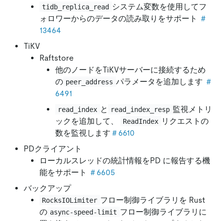
システム変数を使用してフ
tidb_replica_read
ォロワーからのデータの読み取りをサポート
＃
13464
TiKV
Raftstore
他のノードをTiKVサーバーに接続するため
の
パラメータを追加します
＃
peer_address
6491
と
監視メトリ
read_index
read_index_resp
ックを追加して、
リクエストの
ReadIndex
数を監視します
＃6610
PDクライアント
ローカルスレッドの統計情報をPD に報告する機
能をサポート
＃6605
バックアップ
フロー制御ライブラリを Rust
RocksIOLimiter
の
フロー制御ライブラリに
async-speed-limit