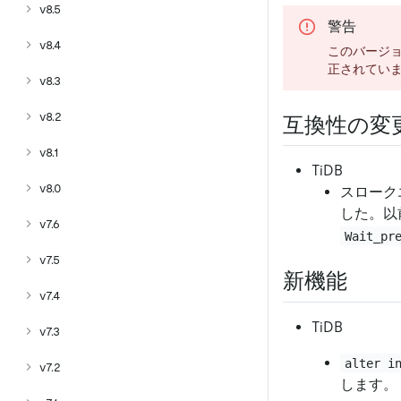
v8.5
警告
v8.4
このバージ
正されていま
v8.3
v8.2
互換性の変
v8.1
TiDB
v8.0
スローク
した。以
v7.6
Wait_pr
v7.5
新機能
v7.4
TiDB
v7.3
alter i
v7.2
します。