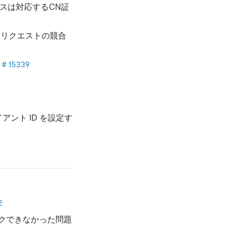
スは対応するCN証
L リクエストの競合
＃15339
ント ID を設定す
2
クできなかった問題