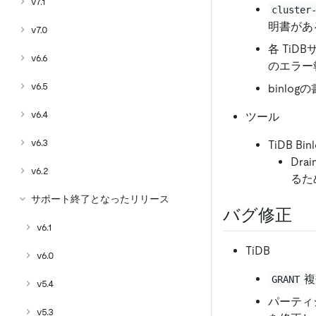
v7.1
cluster
明書があ
v7.0
各 Ti
v6.6
のエラー
v6.5
binlo
v6.4
ツール
v6.3
TiDB Bin
Drai
v6.2
るた
サポート終了となったリリース
バグ修正
v6.1
TiDB
v6.0
複
GRANT
v5.4
パーティ
v5.3