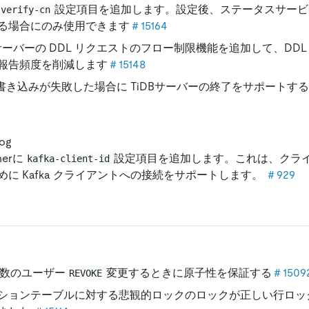
設定項目を追加します。設定後、ステータスサービ
-verify-cn
る場合にのみ使用できます
＃15164
DBサーバーの DDL リクエストのフロー制限機能を追加して、DD
報告頻度を削減します
＃15148
gの書き込みが失敗した場合に TiDBサーバーの終了をサポートする
log
nerに
設定項目を追加します。これは、クライア
kafka-client-id
めに Kafka クライアントへの接続をサポートします。
＃929
数のユーザー
変更するときに原子性を保証する
＃1509
REVOKE
ションテーブルに対する悲観的ロックのロックが正しい行ロッ