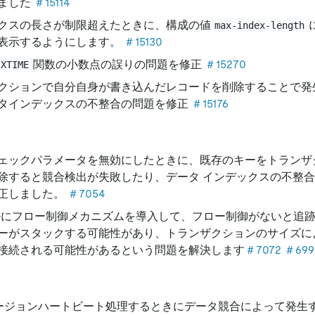
ました
＃15114
クスの長さが制限超えたときに、構成の値
max-index-length
表示するようにします。
＃15130
関数の小数点の誤りの問題を修正
＃15270
IXTIME
クションで自分自身が書き込んだレコードを削除することで発
タインデックスの不整合の問題を修正
＃15176
ェックパラメータを無効にしたときに、既存のキーをトランザ
除すると競合検出が失敗したり、データ インデックスの不整
正しました。
＃7054
storeにフロー制御メカニズムを導入して、フロー制御がないと追
ーがスタックする可能性があり、トランザクションのサイズによっ
接続される可能性があるという問題を解決します
＃7072
＃699
リージョンハートビート処理するときにデータ競合によって発生