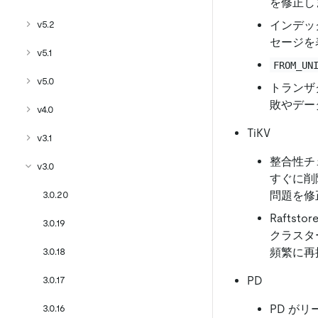
を修正し
インデッ
v5.2
セージを
v5.1
FROM_UN
v5.0
トランザ
敗やデー
v4.0
TiKV
v3.1
整合性チ
v3.0
すぐに削
問題を修
3.0.20
Raft
3.0.19
クラスタ
頻繁に再
3.0.18
PD
3.0.17
PD が
3.0.16