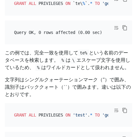
GRANT
ALL
 PRIVILEGES 
ON
 `te\
%
`.
*
TO
'genius'
@
'loca
この例では、完全一致を使用して
という名前のデー
te%
タベースを検索します。
は
エスケープ文字を使用し
%
\
ているため、
はワイルドカードとして扱われません。
%
文字列はシングルクォーテーションマーク（''）で囲み、
識別子はバッククォート（``）で囲みます。違いは以下の
とおりです。
GRANT
ALL
 PRIVILEGES 
ON
'test'
.
*
TO
'genius'
@
'loca