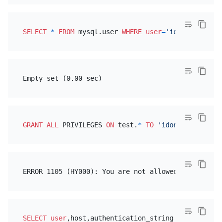
SELECT
*
FROM
 mysql.user 
WHERE
user
=
'idontexist'
GRANT
ALL
 PRIVILEGES 
ON
 test.
*
TO
'idontexist'
SELECT
user
,host,authentication_string 
FROM
 mysql.