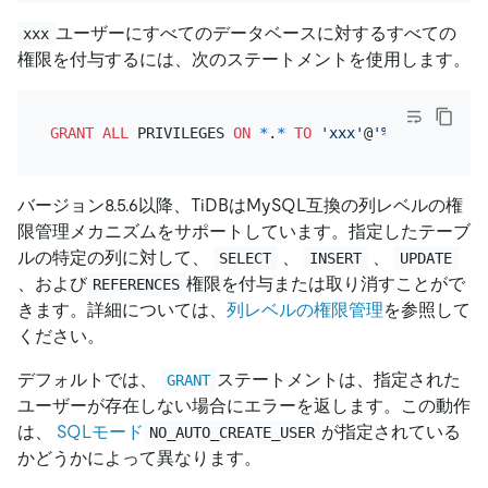
ユーザーにすべてのデータベースに対するすべての
xxx
権限を付与するには、次のステートメントを使用します。
GRANT
ALL
 PRIVILEGES 
ON
*
.
*
TO
'xxx'
@
'%'
バージョン8.5.6以降、TiDBはMySQL互換の列レベルの権
限管理メカニズムをサポートしています。指定したテーブ
ルの特定の列に対して、
、
、
SELECT
INSERT
UPDATE
、および
権限を付与または取り消すことがで
REFERENCES
きます。詳細については、
列レベルの権限管理
を参照して
ください。
デフォルトでは、
ステートメントは、指定された
GRANT
ユーザーが存在しない場合にエラーを返します。この動作
は、
SQLモード
が指定されている
NO_AUTO_CREATE_USER
かどうかによって異なります。