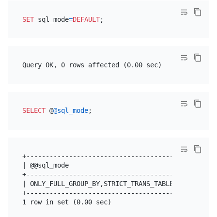
SET
 sql_mode
=
DEFAULT
SELECT
 @
@sql_mode
+-------------------------------------------------
| @@sql_mode                                      
+-------------------------------------------------
| ONLY_FULL_GROUP_BY,STRICT_TRANS_TABLES,NO_ZERO_I
+-------------------------------------------------