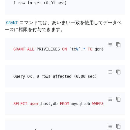
コマンドでは、あいまい一致を使用してデータベ
GRANT
ースに権限を付与できます。
GRANT
ALL
 PRIVILEGES 
ON
 `te
%
`.
*
TO
SELECT
user
,host,db 
FROM
 mysql.db 
WHERE
user
=
'geni