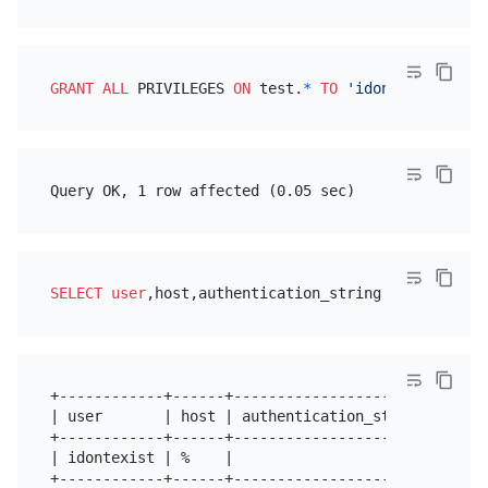
GRANT
ALL
 PRIVILEGES 
ON
 test.
*
TO
'idontexist'
SELECT
user
,host,authentication_string 
FROM
 mysql.
+------------+------+-----------------------+

| user       | host | authentication_string |

+------------+------+-----------------------+

| idontexist | %    |                       |

+------------+------+-----------------------+
