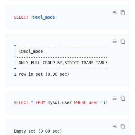
SELECT
 @
@sql_mode
+-------------------------------------------------
| @@sql_mode                                      
+-------------------------------------------------
| ONLY_FULL_GROUP_BY,STRICT_TRANS_TABLES,NO_ZERO_I
+-------------------------------------------------
SELECT
*
FROM
 mysql.user 
WHERE
user
=
'idontexist'