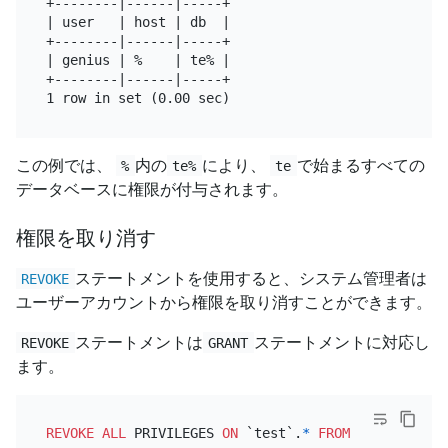
+--------|------|-----+

| user   | host | db  |

+--------|------|-----+

| genius | %    | te% |

+--------|------|-----+

この例では、
内の
により、
で始まるすべての
%
te%
te
データベースに権限が付与されます。
権限を取り消す
ステートメントを使用すると、システム管理者は
REVOKE
ユーザーアカウントから権限を取り消すことができます。
ステートメントは
ステートメントに対応し
REVOKE
GRANT
ます。
REVOKE
ALL
 PRIVILEGES 
ON
 `test`.
*
FROM
'genius'
@
'l