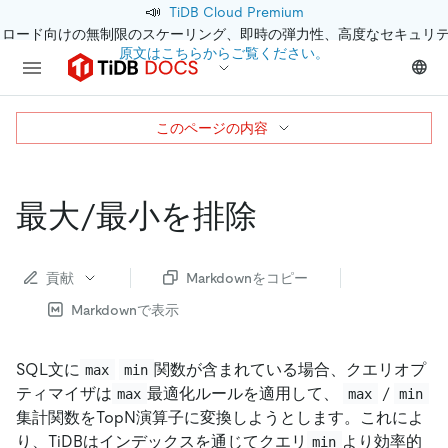
📣
TiDB Cloud Premium
クロード向けの無制限のスケーリング、即時の弾力性、高度なセキュリ
原文はこちらからご覧ください。
このページの内容
最大/最小を排除
貢献
Markdownをコピー
Markdownで表示
SQL文に
関数が含まれている場合、クエリオプ
max
min
ティマイザは
最適化ルールを適用して、
/
max
max
min
集計関数をTopN演算子に変換しようとします。これによ
り、TiDBはインデックスを通じてクエリ
より効率的
min