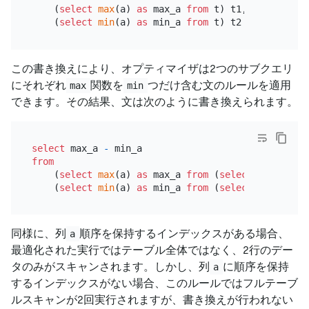
    (
select
max
(a) 
as
 max_a 
from
 t) t1,

    (
select
min
(a) 
as
 min_a 
from
この書き換えにより、オプティマイザは2つのサブクエリ
にそれぞれ
関数を
つだけ含む文のルールを適用
max
min
できます。その結果、文は次のように書き換えられます。
select
 max_a 
-
from
    (
select
max
(a) 
as
 max_a 
from
 (
select
 a 
from
 t 
    (
select
min
(a) 
as
 min_a 
from
 (
select
 a 
from
 t 
同様に、列
順序を保持するインデックスがある場合、
a
最適化された実行ではテーブル全体ではなく、2行のデー
タのみがスキャンされます。しかし、列
に順序を保持
a
するインデックスがない場合、このルールではフルテーブ
ルスキャンが2回実行されますが、書き換えが行われない