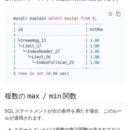
mysql
>
 explain 
select
max
(a) 
from
+
------------------------------+---------+--------
|
 id                           
|
 estRows 
|
 task   
+
------------------------------+---------+--------
|
 StreamAgg_13                 
|
1.00
|
 root   
|
 └─Limit_17                   
|
1.00
|
 root   
|
   └─IndexReader_27           
|
1.00
|
 root   
|
     └─Limit_26               
|
1.00
|
 cop[tik
|
       └─IndexFullScan_25     
|
1.00
|
 cop[tik
+
------------------------------+---------+--------
5
rows
in
set
 (
0.00
複数の
max
/
min
関数
SQL ステートメントが次の条件を満たす場合、このルー
ルが適用されます。
ステートメントには複数の集計関数が含まれており、