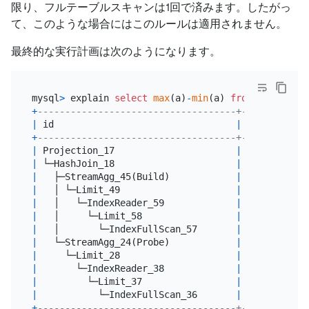
限り、フルテーブルスキャンは1回で済みます。したがっ
て、このような場合にはこのルールは適用されません。
最終的な実行計画は次のようになります。
mysql
>
 explain 
select
max
(a)
-
min
(a) 
from
+
------------------------------------+---------+--
|
 id                                 
|
 estRows 
|
 t
+
------------------------------------+---------+--
|
 Projection_17                      
|
1.00
|
 r
|
 └─HashJoin_18                      
|
1.00
|
 r
|
   ├─StreamAgg_45(Build)            
|
1.00
|
 r
|
   │ └─Limit_49                     
|
1.00
|
 r
|
   │   └─IndexReader_59             
|
1.00
|
 r
|
   │     └─Limit_58                 
|
1.00
|
 c
|
   │       └─IndexFullScan_57       
|
1.00
|
 c
|
   └─StreamAgg_24(Probe)            
|
1.00
|
 r
|
     └─Limit_28                     
|
1.00
|
 r
|
       └─IndexReader_38             
|
1.00
|
 r
|
         └─Limit_37                 
|
1.00
|
 c
|
           └─IndexFullScan_36       
|
1.00
|
 c
+
------------------------------------+---------+--