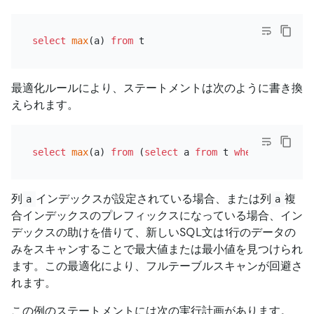
select
max
(a) 
from
最適化ルールにより、ステートメントは次のように書き換
えられます。
select
max
(a) 
from
 (
select
 a 
from
 t 
where
 a 
is
not
列
インデックスが設定されている場合、または列
複
a
a
合インデックスのプレフィックスになっている場合、イン
デックスの助けを借りて、新しいSQL文は1行のデータの
みをスキャンすることで最大値または最小値を見つけられ
ます。この最適化により、フルテーブルスキャンが回避さ
れます。
この例のステートメントには次の実行計画があります。