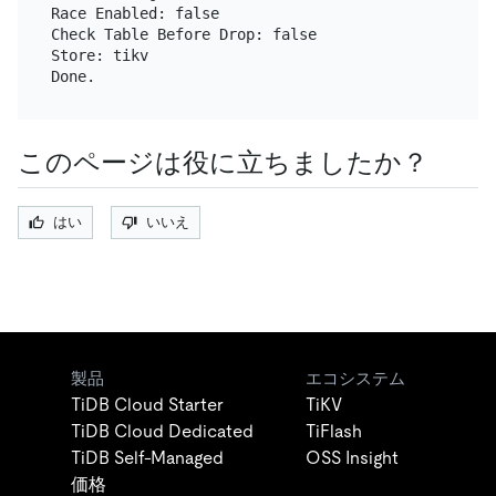
Race Enabled: false

Check Table Before Drop: false

Store: tikv

このページは役に立ちましたか？
はい
いいえ
製品
エコシステム
TiDB Cloud Starter
TiKV
TiDB Cloud Dedicated
TiFlash
TiDB Self-Managed
OSS Insight
価格