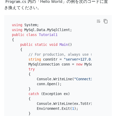
内の「Hello World」の例を次のコードに置
Program.cs
き換えてください。
using
using
public
class
Tutorial1
{

public
static
void
Main
()
    {

// For production, always use strong, uniq
string
 connStr = 
"server=127.0.0.1;user=ro
        MySqlConnection conn = 
new
 MySqlConnection
try
        {

            Console.WriteLine(
"Connecting to TiDB.
            conn.Open();

        }

catch
 (Exception ex)

        {

            Console.WriteLine(ex.ToString());

            Environment.Exit(
1
);

        }
