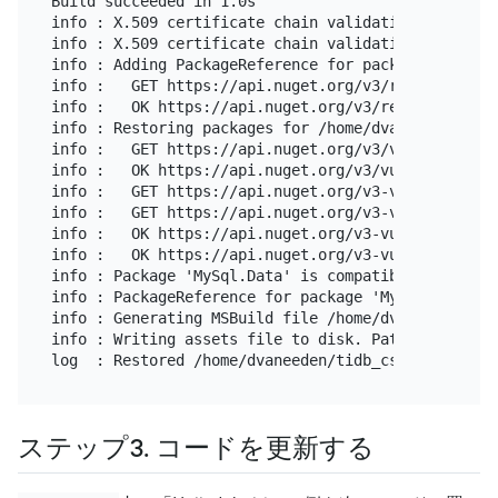
Build succeeded in 1.0s

info : X.509 certificate chain validation will use
info : X.509 certificate chain validation will use
info : Adding PackageReference for package 'MySql.
info :   GET https://api.nuget.org/v3/registration
info :   OK https://api.nuget.org/v3/registration5
info : Restoring packages for /home/dvaneeden/tidb_
info :   GET https://api.nuget.org/v3/vulnerabiliti
info :   OK https://api.nuget.org/v3/vulnerabilitie
info :   GET https://api.nuget.org/v3-vulnerabilit
info :   GET https://api.nuget.org/v3-vulnerabilit
info :   OK https://api.nuget.org/v3-vulnerabiliti
info :   OK https://api.nuget.org/v3-vulnerabiliti
info : Package 'MySql.Data' is compatible with all
info : PackageReference for package 'MySql.Data' v
info : Generating MSBuild file /home/dvaneeden/tid
info : Writing assets file to disk. Path: /home/dv
ステップ3. コードを更新する