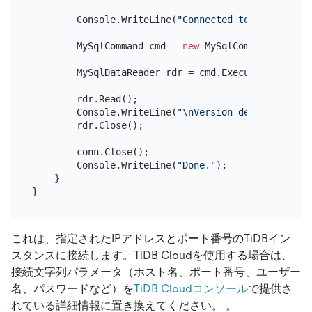
        Console.WriteLine(
"Connected to: "
 + conn.
        MySqlCommand cmd = 
new
 MySqlCommand(
"SELEC
        MySqlDataReader rdr = cmd.ExecuteReader();

        rdr.Read();

        Console.WriteLine(
"\nVersion details:\n"
 +
        rdr.Close();

        conn.Close();

        Console.WriteLine(
"Done."
);

    }

これは、指定されたIPアドレスとポート番号のTiDBイン
スタンスに接続します。TiDB Cloudを使用する場合は、
接続文字列パラメータ（ホスト名、ポート番号、ユーザー
名、パスワードなど）を
TiDB Cloudコンソール
で提供さ
れている詳細情報に置き換えてください。 。