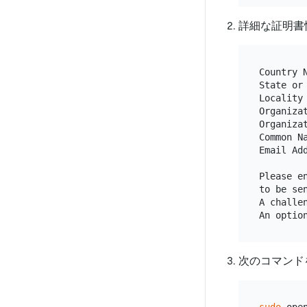
詳細な証明書
Country N
State or
Locality 
Organiza
Organiza
Common N
Email Add
Please e
to be sen
A challen
次のコマンド
sudo
 ope