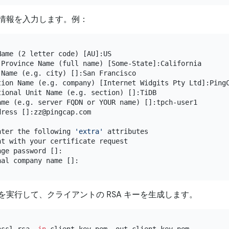
情報を入力します。例：
ame (2 letter code) [AU]:US

 Province Name (full name) [Some-State]:California

Name (e.g. city) []:San Francisco

tion Name (e.g. company) [Internet Widgits Pty Ltd]:PingC
tional Unit Name (e.g. section) []:TiDB

ame (e.g. server FQDN or YOUR name) []:tpch-user1

ress []:zz@pingcap.com

nter the following 
'extra'
 attributes

t with your certificate request

ge password []:

を実行して、クライアントの RSA キーを生成します。
nssl rsa -
in