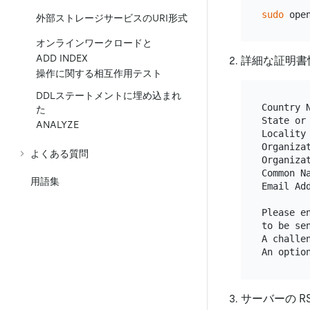
sudo
外部ストレージサービスのURI形式
オンラインワークロードと
ADD INDEX
詳細な証明書
操作に関する相互作用テスト
DDLステートメントに埋め込まれ
Country N
た
State or
ANALYZE
Locality 
Organiza
よくある質問
Organiza
Common N
用語集
Email Add
Please e
to be sen
A challen
サーバーの 