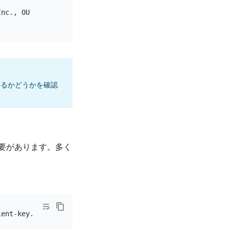
nc., OU = TiKV, CN = TiKV Test Server, emailAddress = k@
いるかどうかを確認
要があります。多く