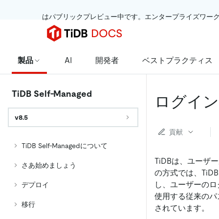
 はパブリックプレビュー中です。エンタープライズワー
製品
AI
開発者
ベストプラクティス
TiDB Self-Managed
ログイン
v8.5
貢献
TiDB Self-Managedについて
TiDBは、ユー
さあ始めましょう
の方式では、Ti
し、ユーザーのロ
デプロイ
使用する従来のパ
移行
されています。