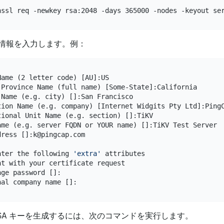
情報を入力します。例：
ame (2 letter code) [AU]:US

 Province Name (full name) [Some-State]:California

Name (e.g. city) []:San Francisco

tion Name (e.g. company) [Internet Widgits Pty Ltd]:PingC
tional Unit Name (e.g. section) []:TiKV

ame (e.g. server FQDN or YOUR name) []:TiKV Test Server

ress []:k@pingcap.com

nter the following 
'extra'
 attributes

t with your certificate request

ge password []:

RSA キーを生成するには、次のコマンドを実行します。